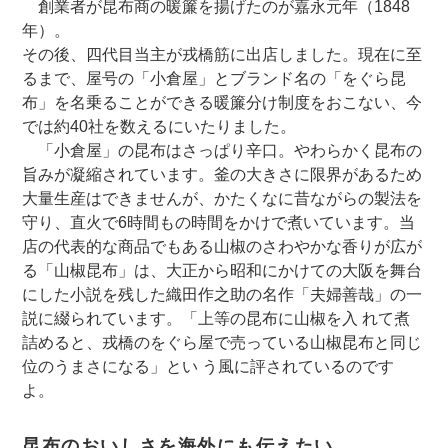
創業者が昆布商の暖簾を揚げたのが嘉永元年（1848
年）。
その後、四代目当主が戎橋筋に出店しました。現在に至
るまで、屋号の「小倉屋」とブランド名の「をぐら昆
布」を名乗ることができる暖簾分け制度をおこない、今
では約40社を数えるにいたりました。
「小倉屋」の昆布はさっぱり辛口。やわらかく昆布の
旨みが凝縮されています。釜の大きさに限界があるため
大量生産はできませんが、かたくなに昔ながらの製法を
守り、直火で6時間もの時間をかけで煮いています。当
店の代表的な商品でもある山椒のさわやかな香りが広が
る「山椒昆布」は、大正から昭和にかけての大阪を舞台
にした小説を残した織田作之助の名作「夫婦善哉」の一
説に綴られています。「上等の昆布に山椒を入 れて煮
詰めると、戎橋のをぐら屋で売っている山椒昆布と同じ
位のうまさになる」とい う風に評されているのです
よ。
昆布のおいしさを海外にも伝えたい。