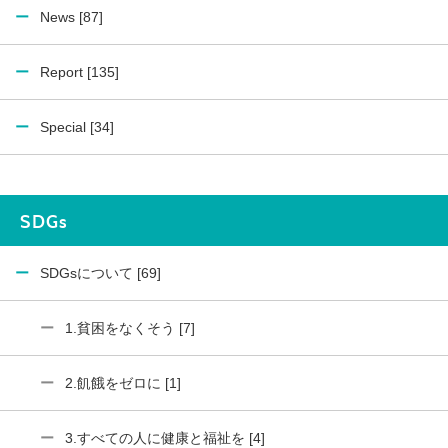
News [87]
Report [135]
Special [34]
SDGs
SDGsについて [69]
1.貧困をなくそう [7]
2.飢餓をゼロに [1]
3.すべての人に健康と福祉を [4]