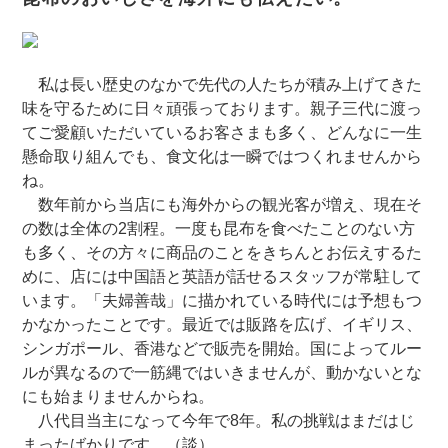
私は長い歴史のなかで先代の人たちが積み上げてきた
味を守るために日々頑張っております。親子三代に渡っ
てご愛顧いただいているお客さまも多く、どんなに一生
懸命取り組んでも、食文化は一瞬ではつくれませんから
ね。
数年前から当店にも海外からの観光客が増え、現在そ
の数は全体の2割程。一度も昆布を食べたことのない方
も多く、その方々に商品のことをきちんとお伝えするた
めに、店には中国語と英語が話せるスタッフが常駐して
います。「夫婦善哉」に描かれている時代には予想もつ
かなかったことです。最近では販路を広げ、イギリス、
シンガポール、香港などで販売を開始。国によってルー
ルが異なるので一筋縄ではいきませんが、動かないとな
にも始まりませんからね。
八代目当主になって今年で8年。私の挑戦はまだはじ
まったばかりです。（談）