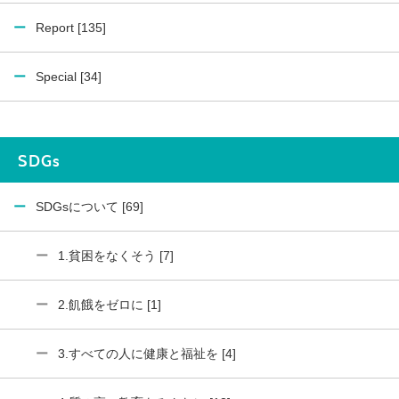
Report [135]
Special [34]
SDGs
SDGsについて [69]
1.貧困をなくそう [7]
2.飢餓をゼロに [1]
3.すべての人に健康と福祉を [4]