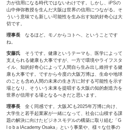
力が信用になる時代ではないわけです。しかし、iPSの
山中伸弥教授を生んだ大阪は世界の信用につながる。そ
ういう意味でも新しい可能性を生み出す知的好奇心は大
切です。
理事長
なるほど。モノからコトヘ、ということです
ね。
安藤氏
そうです。健康というテーマも、医学によって
支えられる健康も大事ですが、一方で環境やライフスタ
イル、知的好奇心によって人間自ら生み出し維持する健
康も大事です。ですから今度の大阪万博は、生命や地球
のことも含め人間の未来の生き方に対する可能性を示す
場となり、そういう未来を提唱する大阪の知的創造力を
世界が信用する場となるべきだと思います。
理事長
全く同感です。大阪JCも2025年万博に向け、
大学生と若手起業家が一緒になって、社会に山積する課
題の解決に向けたビジネスモデルの構築に取り組む「G
l o b a lAcademy Osaka」という事業や、様々な仕事の