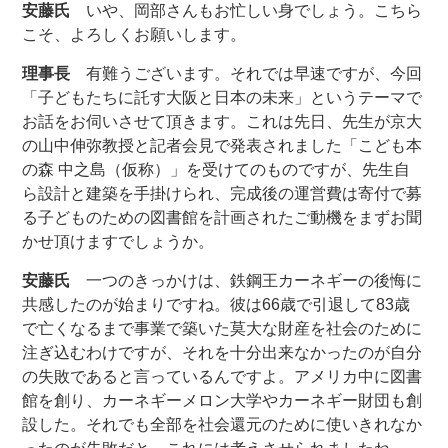
安藤氏
いや、岡部さんもお忙しい身でしょう。こちら
こそ、よろしくお願いします。
理事長
有難うございます。それでは早速ですが、今回
「子どもたちに託す大阪と日本の未来」というテーマで
お話をお伺いさせて頂きます。これは先日、先生が京大
の山中伸弥教授と記者会見で発表されました「こども本
の森 中之島（仮称）」を受けてのものですが、先生自
ら設計と建築を手掛けられ、完成後の運営費は寄付で募
る子どものための図書館を計画されたご動機をまずお聞
かせ頂けますでしょうか。
安藤氏
一つのきっかけは、鉄鋼王カーネギーの後悔に
共感したのが始まりですね。彼は66歳で引退して83歳
で亡くなるまで事業で築いた莫大な財産を社会のために
注ぎ込むわけですが、それを十分出来なかったのが自分
の失敗であると言っているんですよ。アメリカ中に図書
館を創り、カーネギーメロン大学やカーネギー財団も創
設した。それでも全部を社会還元のために使いきれなか