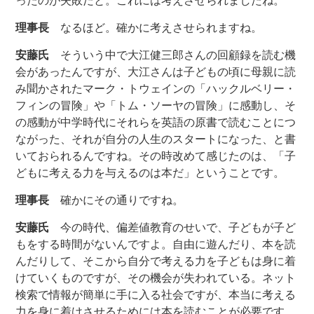
ったのが失敗だと。これには考えさせられましたね。
理事長
なるほど。確かに考えさせられますね。
安藤氏
そういう中で大江健三郎さんの回顧録を読む機
会があったんですが、大江さんは子どもの頃に母親に読
み聞かされたマーク・トウェインの「ハックルベリー・
フィンの冒険」や「トム・ソーヤの冒険」に感動し、そ
の感動が中学時代にそれらを英語の原書で読むことにつ
ながった、それが自分の人生のスタートになった、と書
いておられるんですね。その時改めて感じたのは、「子
どもに考える力を与えるのは本だ」ということです。
理事長
確かにその通りですね。
安藤氏
今の時代、偏差値教育のせいで、子どもが子ど
もをする時間がないんですよ。自由に遊んだり、本を読
んだりして、そこから自分で考える力を子どもは身に着
けていくものですが、その機会が失われている。ネット
検索で情報が簡単に手に入る社会ですが、本当に考える
力を身に着けさせるためには本を読むことが必要です。