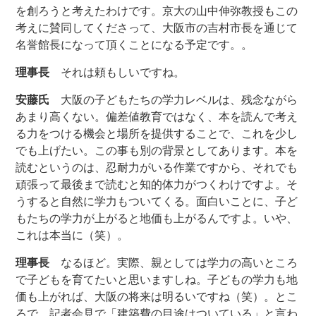
を創ろうと考えたわけです。京大の山中伸弥教授もこの
考えに賛同してくださって、大阪市の吉村市長を通じて
名誉館長になって頂くことになる予定です。。
理事長
それは頼もしいですね。
安藤氏
大阪の子どもたちの学力レベルは、残念ながら
あまり高くない。偏差値教育ではなく、本を読んで考え
る力をつける機会と場所を提供することで、これを少し
でも上げたい。この事も別の背景としてあります。本を
読むというのは、忍耐力がいる作業ですから、それでも
頑張って最後まで読むと知的体力がつくわけですよ。そ
うすると自然に学力もついてくる。面白いことに、子ど
もたちの学力が上がると地価も上がるんですよ。いや、
これは本当に（笑）。
理事長
なるほど。実際、親としては学力の高いところ
で子どもを育てたいと思いますしね。子どもの学力も地
価も上がれば、大阪の将来は明るいですね（笑）。とこ
ろで、記者会見で「建築費の目途はついている」と言わ