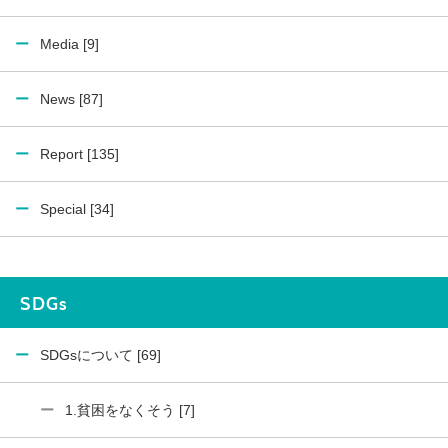
Media [9]
News [87]
Report [135]
Special [34]
SDGs
SDGsについて [69]
1.貧困をなくそう [7]