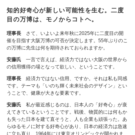
知的好奇心が新しい可能性を生む。二度
目の万博は、モノからコトヘ。
理事長
さて、いよいよ来年秋に2025年に二度目の開
催を目指す大阪万博の可否が決定します。55年ぶりのこ
の万博に先生は何を期待されておられますか。
安藤氏
一言で言えば、経済力ではない大阪の世界から
の信用獲得の場となって欲しい、ということです。
理事長
経済力ではない信用、ですか。それは私も同感
です。テーマも「いのち輝く未来社会のデザイン」とい
うことで、健康が大きな要素です。
安藤氏
私が最近感じるのは、日本人の「好奇心」が衰
えてきているということです。戦後、物質的には何もか
も失った日本を建て直そうと、人も企業も頑張った。あ
らゆるモノに対する好奇心があり、日本の経済力は急速
に立ち直り、1964年には東京オリンピックが開かれま