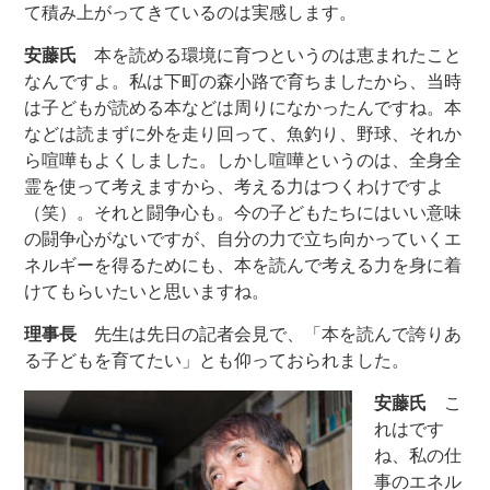
て積み上がってきているのは実感します。
安藤氏
本を読める環境に育つというのは恵まれたこと
なんですよ。私は下町の森小路で育ちましたから、当時
は子どもが読める本などは周りになかったんですね。本
などは読まずに外を走り回って、魚釣り、野球、それか
ら喧嘩もよくしました。しかし喧嘩というのは、全身全
霊を使って考えますから、考える力はつくわけですよ
（笑）。それと闘争心も。今の子どもたちにはいい意味
の闘争心がないですが、自分の力で立ち向かっていくエ
ネルギーを得るためにも、本を読んで考える力を身に着
けてもらいたいと思いますね。
理事長
先生は先日の記者会見で、「本を読んで誇りあ
る子どもを育てたい」とも仰っておられました。
安藤氏
こ
れはです
ね、私の仕
事のエネル