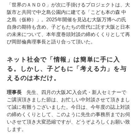
「世界のＡＮＤＯ」が次に手掛けるプロジェクトは、大
阪市と共同で中之島公園内に建てる「こども本の森 中
之島（仮称）」。2025年開催を見込む大阪万博への氏
自身の期待も含め、子どもたちの世代に託す大阪と日本
の未来について、本年度巻頭対談の締めくくりとして再
び岡部倫典理事長と語り合って頂いた。
ネット社会で「情報」は簡単に手に入
る。しかし、子どもに「考える力」を与
えるのは本だけ。
理事長
先生、四月の大阪JC入会式・新人セミナーで
ご講演頂きました節は、お忙しい中対談させて頂きまし
て誠に有難うございました。今日は、今年度の誌上対談
の締めくくりとして、このように先生の事務所までお伺
いさせて頂き大変恐縮ですが、どうぞよろしくお願い致
します。