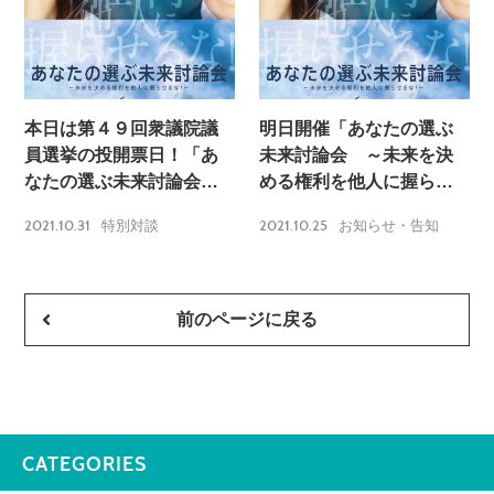
本日は第４９回衆議院議
明日開催「あなたの選ぶ
員選挙の投開票日！「あ
未来討論会 ～未来を決
なたの選ぶ未来討論会
める権利を他人に握らせ
～未来を決める権利を他
るな！～」
2021.10.31
2021.10.25
特別対談
お知らせ・告知
人に握らせるな！～」ア
ーカイブの配信のご案内
前のページに戻る
CATEGORIES