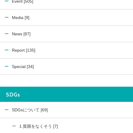
Event [505]
Media [9]
News [87]
Report [135]
Special [34]
SDGs
SDGsについて [69]
1.貧困をなくそう [7]