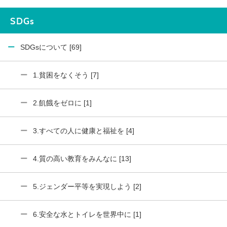
SDGs
SDGsについて [69]
1.貧困をなくそう [7]
2.飢餓をゼロに [1]
3.すべての人に健康と福祉を [4]
4.質の高い教育をみんなに [13]
5.ジェンダー平等を実現しよう [2]
6.安全な水とトイレを世界中に [1]