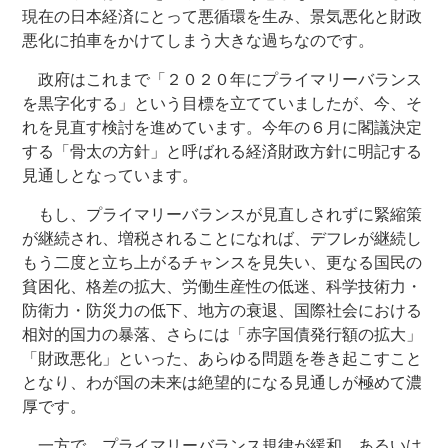
現在の日本経済にとって悪循環を生み、景気悪化と財政
悪化に拍車をかけてしまう大きな過ちなのです。
政府はこれまで「２０２０年にプライマリーバランス
を黒字化する」という目標を立てていましたが、今、そ
れを見直す検討を進めています。今年の６月に閣議決定
する「骨太の方針」と呼ばれる経済財政方針に明記する
見通しとなっています。
もし、プライマリーバランスが見直しされずに緊縮策
が継続され、増税されることになれば、デフレが継続し
もう二度と立ち上がるチャンスを見失い、更なる国民の
貧困化、格差の拡大、労働生産性の低迷、科学技術力・
防衛力・防災力の低下、地方の衰退、国際社会における
相対的国力の暴落、さらには「赤字国債発行額の拡大」
「財政悪化」といった、あらゆる問題を巻き起こすこと
となり、わが国の未来は絶望的になる見通しが極めて濃
厚です。
一方で、プライマリーバランス規律が緩和、あるいは