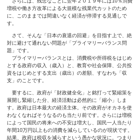
さらには、残念なことに翌年２０１９年には10％消費
増税や働き方改革による大規模な残業代カットのため
に、このままでは間違いなく経済が停滞する見通しで
す。
さて、そんな「日本の衰退の回避」を目指す上で、絶
対に避けて通れない問題が「プライマリーバランス問
題」です。
プライマリーバランスとは、消費税や所得税をはじめ
とする政府の収入（歳入）と、教育や社会保障、公共投
資をはじめとする支出（歳出）の差額、すなわち「収
支」のことです。
要するに、政府が「財政健全化」と銘打って緊縮策を
展開し緊縮した分、経済活動は必然的に「縮小」しま
す。政府は日本最大の経済主体。その政府がオカネを使
わなくなればそうなるのも当たり前です。さらには増税
によって国民の将来への不安は増大し、国民一人当たり
年間10万円以上もの消費を減らしているのが現状です。
結果、政府は税収を減らすという愚かな状況に。つまり