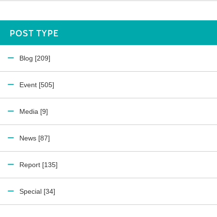
POST TYPE
Blog [209]
Event [505]
Media [9]
News [87]
Report [135]
Special [34]