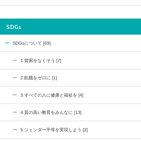
SDGs
SDGsについて [69]
1.貧困をなくそう [7]
2.飢餓をゼロに [1]
3.すべての人に健康と福祉を [4]
4.質の高い教育をみんなに [13]
5.ジェンダー平等を実現しよう [2]