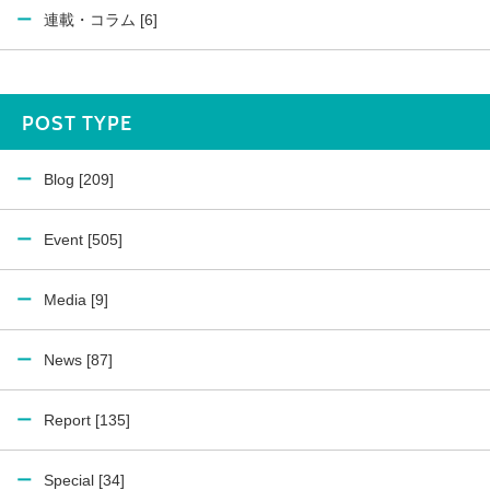
連載・コラム [6]
POST TYPE
Blog [209]
Event [505]
Media [9]
News [87]
Report [135]
Special [34]