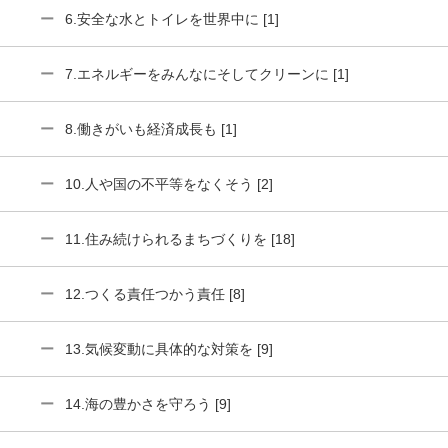
6.安全な水とトイレを世界中に [1]
7.エネルギーをみんなにそしてクリーンに [1]
8.働きがいも経済成長も [1]
10.人や国の不平等をなくそう [2]
11.住み続けられるまちづくりを [18]
12.つくる責任つかう責任 [8]
13.気候変動に具体的な対策を [9]
14.海の豊かさを守ろう [9]