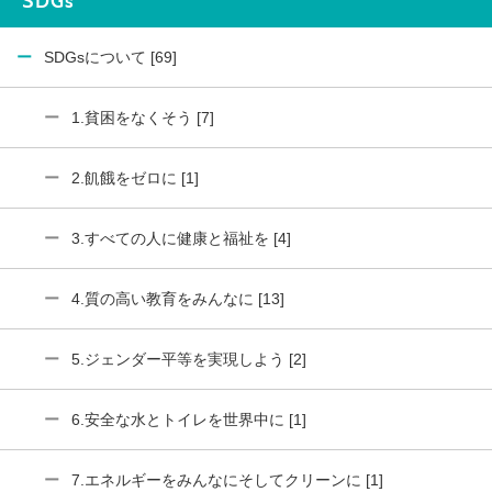
SDGs
SDGsについて [69]
1.貧困をなくそう [7]
2.飢餓をゼロに [1]
3.すべての人に健康と福祉を [4]
4.質の高い教育をみんなに [13]
5.ジェンダー平等を実現しよう [2]
6.安全な水とトイレを世界中に [1]
7.エネルギーをみんなにそしてクリーンに [1]