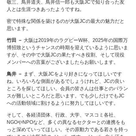
敬三、鳥井道夫、鳥井信一郎も大阪JCで知り合った友
人とは生涯つきあったようですね。
密で特殊な関係を築けるのが大阪JCの最大の魅力だと
思います。
竹田 －
大阪は2019年のラグビーW杯、2025年の国際万
博招致というチャンスの時期を迎えているように思いま
すが、その中で大阪JCの果たすべき役割、そして現役
メンバーへの言葉がございましたらお願いします。
鳥井 －
まず、大阪JCをより好きになってほしいです
ね。いろいろな側面があるでしょうけれど、JCの良い
ところを探してほしい。会員の皆さんは仕事とのバラン
スが難しいところだと思います。でも少しだけでもJC
への活動領域に割けるように努力してほしいです。
そして、各経済団体、行政、大学、マスコミ各社、
NGOやNPOなど、多くの異なるセクターとの連携をも
っと深めていってほしい。その原動力である若さを持っ