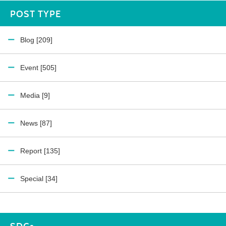
POST TYPE
Blog [209]
Event [505]
Media [9]
News [87]
Report [135]
Special [34]