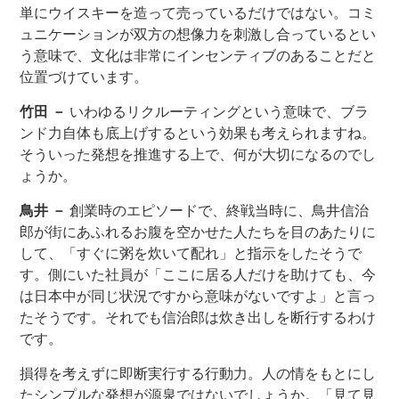
単にウイスキーを造って売っているだけではない。コミ
ュニケーションが双方の想像力を刺激し合っているとい
う意味で、文化は非常にインセンティブのあることだと
位置づけています。
竹田 －
いわゆるリクルーティングという意味で、ブラ
ンド力自体も底上げするという効果も考えられますね。
そういった発想を推進する上で、何が大切になるのでし
ょうか。
鳥井 －
創業時のエピソードで、終戦当時に、鳥井信治
郎が街にあふれるお腹を空かせた人たちを目のあたりに
して、「すぐに粥を炊いて配れ」と指示をしたそうで
す。側にいた社員が「ここに居る人だけを助けても、今
は日本中が同じ状況ですから意味がないですよ」と言っ
たそうです。それでも信治郎は炊き出しを断行するわけ
です。
損得を考えずに即断実行する行動力。人の情をもとにし
たシンプルな発想が源泉ではないでしょうか。「見て見