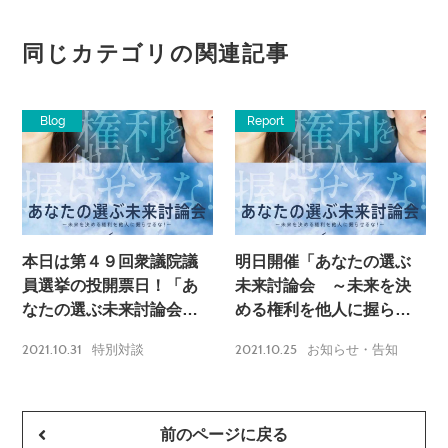
同じカテゴリの関連記事
Blog
Report
本日は第４９回衆議院議
明日開催「あなたの選ぶ
員選挙の投開票日！「あ
未来討論会 ～未来を決
なたの選ぶ未来討論会
める権利を他人に握らせ
～未来を決める権利を他
るな！～」
2021.10.31
2021.10.25
特別対談
お知らせ・告知
人に握らせるな！～」ア
ーカイブの配信のご案内
前のページに戻る