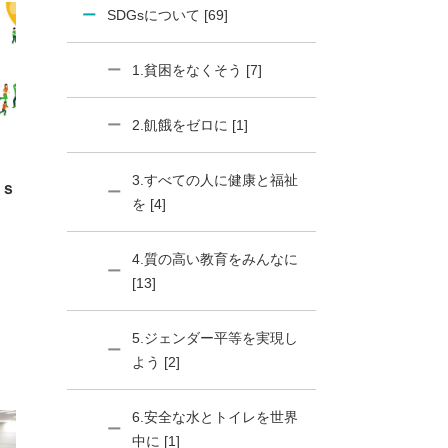
SDGsについて [69]
1.貧困をなくそう [7]
2.飢餓をゼロに [1]
3.すべての人に健康と福祉
ｓ
を [4]
4.質の高い教育をみんなに
[13]
5.ジェンダー平等を実現し
よう [2]
6.安全な水とトイレを世界
中に [1]