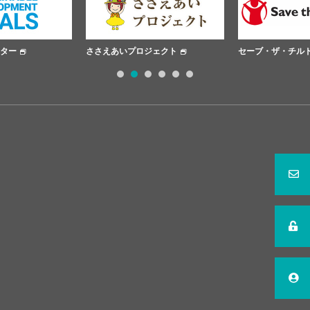
ター
ささえあいプロジェクト
セーブ・ザ・チルド
1
2
3
4
5
6