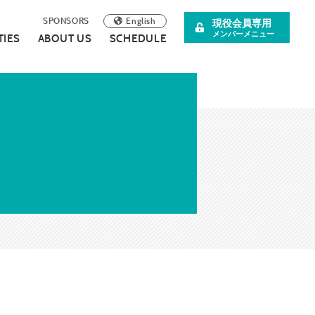
English
SPONSORS
現役会員専用
メンバーメニュー
TIES
ABOUT US
SCHEDULE
阪青年会議所
イベント案内
理事長所信
について
スペシャル企画
SDGsの取り組みについて
広報誌
連載・コラム