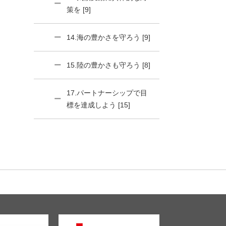
策を [9]
14.海の豊かさを守ろう [9]
15.陸の豊かさも守ろう [8]
17.パートナーシップで目
標を達成しよう [15]