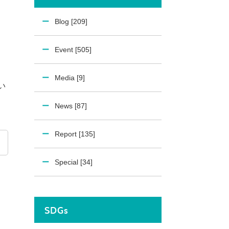
Blog [209]
Event [505]
Media [9]
い
News [87]
Report [135]
Special [34]
SDGs