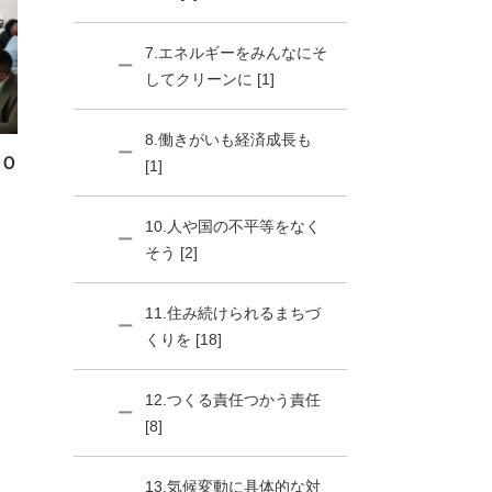
7.エネルギーをみんなにそ
してクリーンに [1]
8.働きがいも経済成長も
Ｏ
[1]
10.人や国の不平等をなく
そう [2]
11.住み続けられるまちづ
くりを [18]
12.つくる責任つかう責任
[8]
13.気候変動に具体的な対