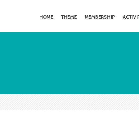
HOME
THEME
MEMBERSHIP
ACTIVI
私たちの活動
5分でわかる大
お知らせ・告知
大阪青年会議所
特別対談
大阪青年会議所 