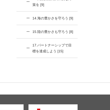
策を [9]
14.海の豊かさを守ろう [9]
15.陸の豊かさも守ろう [8]
17.パートナーシップで目
標を達成しよう [15]