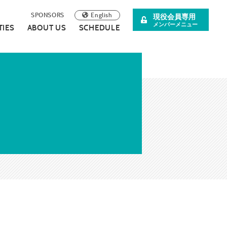
English
SPONSORS
現役会員専用
メンバーメニュー
TIES
ABOUT US
SCHEDULE
阪青年会議所
イベント案内
理事長所信
について
スペシャル企画
SDGsの取り組みについて
広報誌
連載・コラム