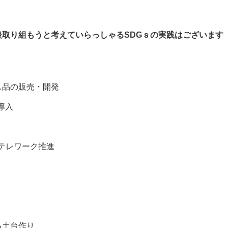
後取り組もうと考えていらっしゃる
SDG
ｓの実践はございます
品の販売・開発
導入
テレワーク推進
る土台作り