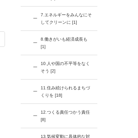
7.エネルギーをみんなにそ
してクリーンに [1]
8.働きがいも経済成長も
[1]
10.人や国の不平等をなく
そう [2]
11.住み続けられるまちづ
くりを [18]
12.つくる責任つかう責任
[8]
13.気候変動に具体的な対