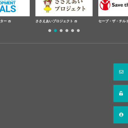
ター
ささえあいプロジェクト
セーブ・ザ・チル
1
2
3
4
5
6