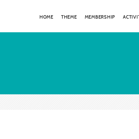
HOME
THEME
MEMBERSHIP
ACTIVI
私たちの活動
5分でわかる大
お知らせ・告知
大阪青年会議所
特別対談
大阪青年会議所 