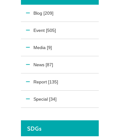
Blog [209]
Event [505]
Media [9]
News [87]
Report [135]
Special [34]
SDGs