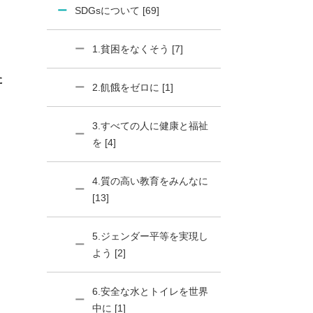
SDGsについて [69]
1.貧困をなくそう [7]
た
2.飢餓をゼロに [1]
3.すべての人に健康と福祉
を [4]
4.質の高い教育をみんなに
[13]
5.ジェンダー平等を実現し
よう [2]
6.安全な水とトイレを世界
中に [1]