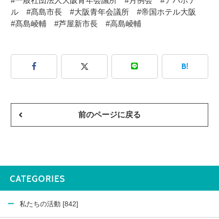
#一般社団法人大阪青年会議所 #月例会 #アパホテ
ル #髙島市長 #大阪青年会議所 #帝国ホテル大阪
#髙島崚輔 #芦屋新市長 #高島崚輔
B!
前のページに戻る
CATEGORIES
私たちの活動 [842]