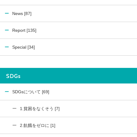
News [87]
Report [135]
Special [34]
SDGs
SDGsについて [69]
1.貧困をなくそう [7]
2.飢餓をゼロに [1]