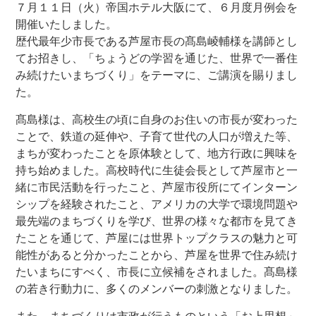
７月１１日（火）帝国ホテル大阪にて、６月度月例会を
開催いたしました。
歴代最年少市長である芦屋市長の髙島崚輔様を講師とし
てお招きし、「ちょうどの学習を通じた、世界で一番住
み続けたいまちづくり」をテーマに、ご講演を賜りまし
た。
髙島様は、高校生の頃に自身のお住いの市長が変わった
ことで、鉄道の延伸や、子育て世代の人口が増えた等、
まちが変わったことを原体験として、地方行政に興味を
持ち始めました。高校時代に生徒会長として芦屋市と一
緒に市民活動を行ったこと、芦屋市役所にてインターン
シップを経験されたこと、アメリカの大学で環境問題や
最先端のまちづくりを学び、世界の様々な都市を見てき
たことを通じて、芦屋には世界トップクラスの魅力と可
能性があると分かったことから、芦屋を世界で住み続け
たいまちにすべく、市長に立候補をされました。髙島様
の若き行動力に、多くのメンバーの刺激となりました。