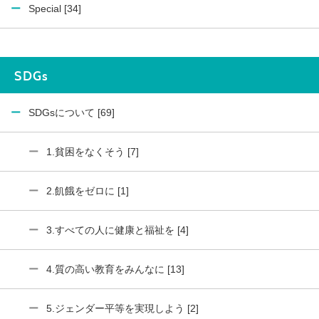
Special [34]
SDGs
SDGsについて [69]
1.貧困をなくそう [7]
2.飢餓をゼロに [1]
3.すべての人に健康と福祉を [4]
4.質の高い教育をみんなに [13]
5.ジェンダー平等を実現しよう [2]