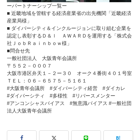
ーパートナーシップ一覧ー
■ 近畿地域を管轄する経済産業省の出先機関「近畿経済
産業局様」
■ ダイバーシティ＆インクルージョンに取り組む企業を
認定し表彰するＤ＆ｌ ＡＷＡＲＤを運用する「株式会
社ＪｏｂＲａｉｎｂｏｗ様」
■問合せ先
一般社団法人 大阪青年会議所
〒５５２－０００７
大阪市港区弁天１－２ー３０ オーク４番街４０１号室
ＴＥＬ：０６－６５７５－５１６１
#大阪青年会議所 #ダイバーシティ経営 #ダイカレ
#ダイバーシティ #多様性 #リバースメンター
#アンコンシャスバイアス #無意識バイアス #一般社団
法人大阪青年会議所
B!