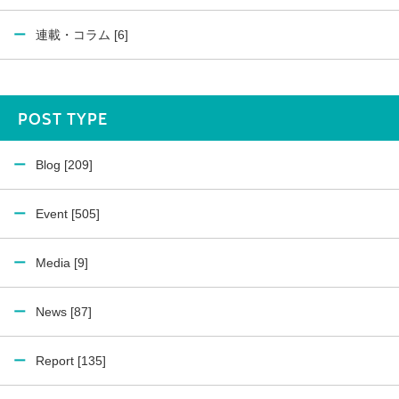
連載・コラム [6]
POST TYPE
Blog [209]
Event [505]
Media [9]
News [87]
Report [135]