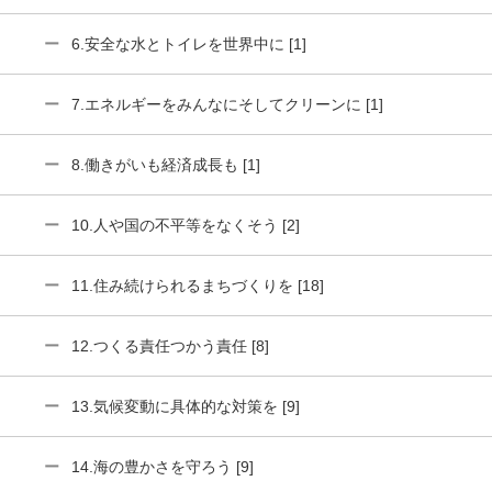
6.安全な水とトイレを世界中に [1]
7.エネルギーをみんなにそしてクリーンに [1]
8.働きがいも経済成長も [1]
10.人や国の不平等をなくそう [2]
11.住み続けられるまちづくりを [18]
12.つくる責任つかう責任 [8]
13.気候変動に具体的な対策を [9]
14.海の豊かさを守ろう [9]