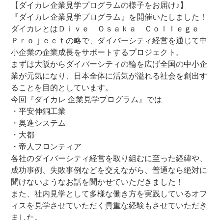
【ダイカレ企業見学プログラムの様子をお届け♪】
『ダイカレ企業見学プログラム』を開催いたしました！
ダイカレとはＤｉｖｅ Ｏｓａｋａ Ｃｏｌｌｅｇｅ
Ｐｒｏｊｅｃｔの略で、ダイバーシティ経営を通じて中
小企業の企業成長をサポートするプロジェクト。
まずは大阪からダイバーシティの輪を広げ全国の中小企
業が元気になり、日本全体に活気が溢れる社会を創出す
ることを目的としています。
今回『ダイカレ 企業見学プログラム』では
・平安伸銅工業
・奥進システム
・大都
・帝人フロンティア
各社のダイバーシティ経営を取り組むに至った経緯や、
成功事例、失敗事例などを交えながら、普通なら絶対に
聞けないようなお話を聞かせていただきました！
また、社内見学として多様な働き方を実践しているオフ
ィスを見学させていただく貴重な経験もさせていただき
ました。