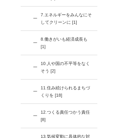
7.エネルギーをみんなにそ
してクリーンに [1]
8.働きがいも経済成長も
[1]
10.人や国の不平等をなく
そう [2]
11.住み続けられるまちづ
くりを [18]
12.つくる責任つかう責任
[8]
13.気候変動に具体的な対