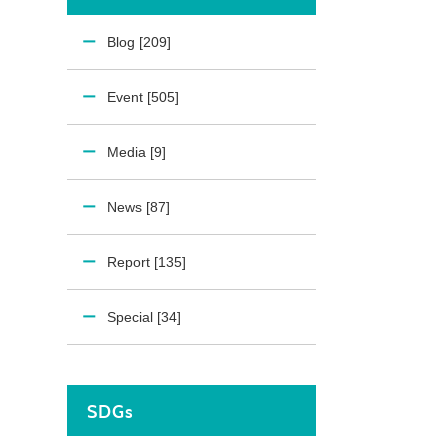
Blog [209]
Event [505]
Media [9]
News [87]
Report [135]
Special [34]
SDGs