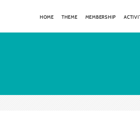
HOME
THEME
MEMBERSHIP
ACTIVI
私たちの活動
5分でわかる大
お知らせ・告知
大阪青年会議所
特別対談
大阪青年会議所 