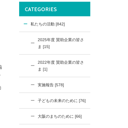
CATEGORIES
私たちの活動 [842]
2025年度 賛助企業の皆さ
ま [15]
2022年度 賛助企業の皆さ
協
ま [1]
し
実施報告 [578]
動
子どもの未来のために [76]
大阪のまちのために [66]