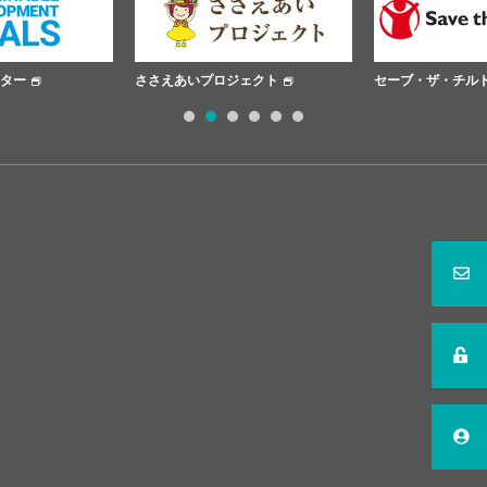
ター
ささえあいプロジェクト
セーブ・ザ・チル
1
2
3
4
5
6