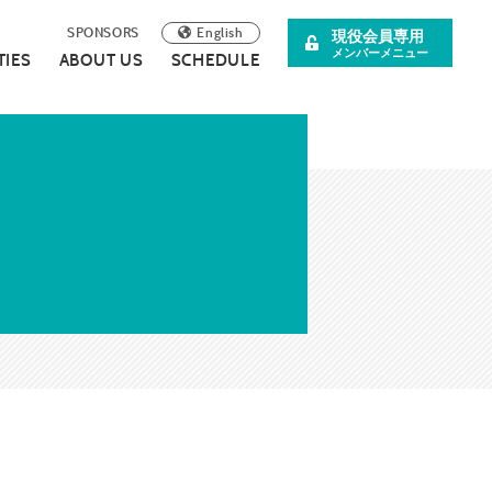
English
SPONSORS
現役会員専用
メンバーメニュー
TIES
ABOUT US
SCHEDULE
阪青年会議所
イベント案内
理事長所信
について
スペシャル企画
SDGsの取り組みについて
広報誌
連載・コラム