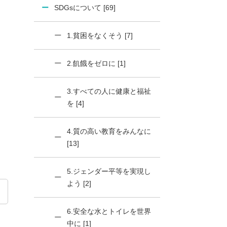
SDGsについて [69]
1.貧困をなくそう [7]
2.飢餓をゼロに [1]
3.すべての人に健康と福祉
を [4]
4.質の高い教育をみんなに
[13]
5.ジェンダー平等を実現し
よう [2]
6.安全な水とトイレを世界
中に [1]