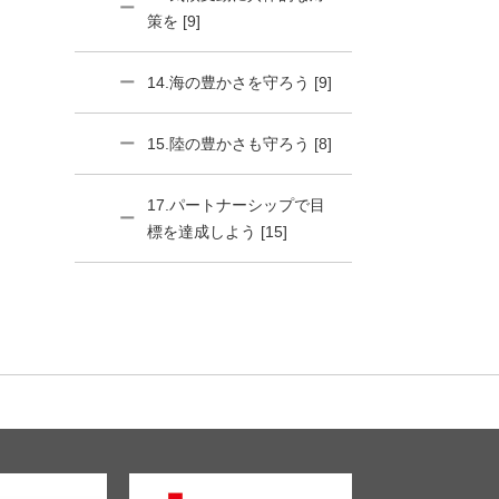
策を [9]
14.海の豊かさを守ろう [9]
15.陸の豊かさも守ろう [8]
17.パートナーシップで目
標を達成しよう [15]