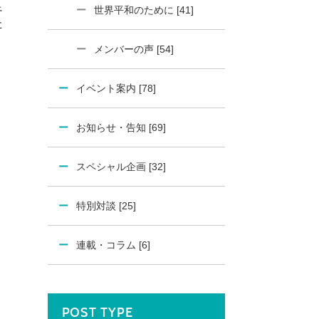
足
世界平和のために [41]
た
メンバーの声 [54]
イベント案内 [78]
お知らせ・告知 [69]
スペシャル企画 [32]
特別対談 [25]
連載・コラム [6]
POST TYPE