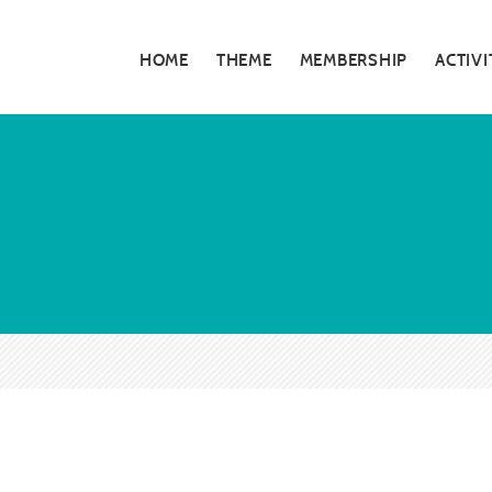
HOME
THEME
MEMBERSHIP
ACTIVI
私たちの活動
5分でわかる大
お知らせ・告知
大阪青年会議所
特別対談
大阪青年会議所 