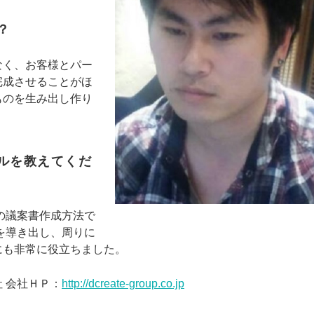
？
なく、お客様とパー
完成させることがほ
ものを生み出し作り
ルを教えてくだ
の議案書作成方法で
を導き出し、周りに
にも非常に役立ちました。
 会社ＨＰ：
http://dcreate-group.co.jp