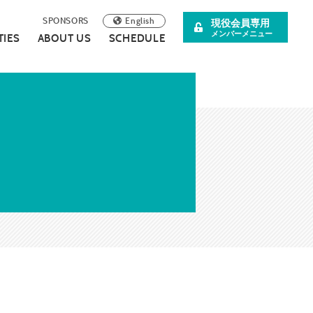
English
SPONSORS
現役会員専用
メンバーメニュー
TIES
ABOUT US
SCHEDULE
阪青年会議所
イベント案内
理事長所信
について
スペシャル企画
SDGsの取り組みについて
広報誌
連載・コラム