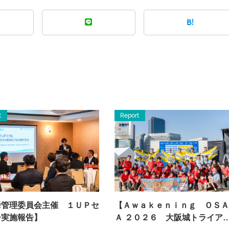
B!
t
Report
挙管理委員会主催 １ＵＰセ
【Ａｗａｋｅｎｉｎｇ ＯＳＡ
ー実施報告】
Ａ ２０２６ 大阪城トライア