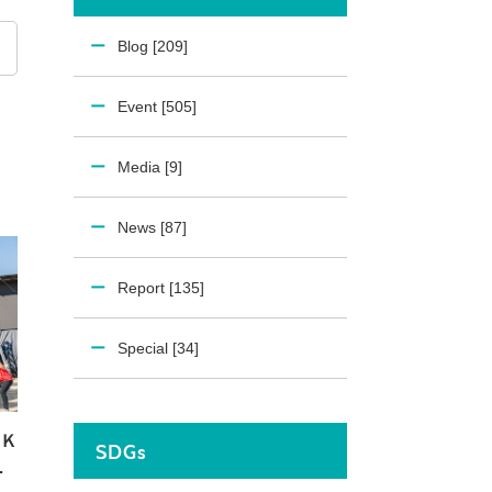
Blog [209]
Event [505]
Media [9]
News [87]
Report [135]
Special [34]
Ｋ
SDGs
ス