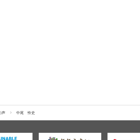
の声
中尾 怜史