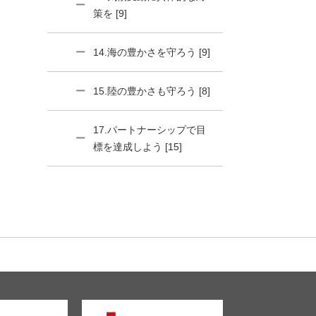
策を [9]
14.海の豊かさを守ろう [9]
15.陸の豊かさも守ろう [8]
17.パートナーシップで目
標を達成しよう [15]