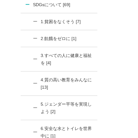
SDGsについて [69]
1.貧困をなくそう [7]
2.飢餓をゼロに [1]
3.すべての人に健康と福祉
を [4]
4.質の高い教育をみんなに
[13]
5.ジェンダー平等を実現し
よう [2]
6.安全な水とトイレを世界
中に [1]