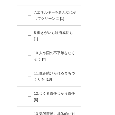
7.エネルギーをみんなにそ
してクリーンに [1]
8.働きがいも経済成長も
[1]
10.人や国の不平等をなく
そう [2]
11.住み続けられるまちづ
くりを [18]
12.つくる責任つかう責任
[8]
13.気候変動に具体的な対