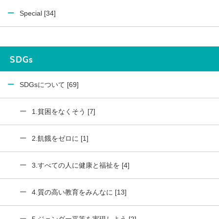
Special [34]
SDGs
SDGsについて [69]
1.貧困をなくそう [7]
2.飢餓をゼロに [1]
3.すべての人に健康と福祉を [4]
4.質の高い教育をみんなに [13]