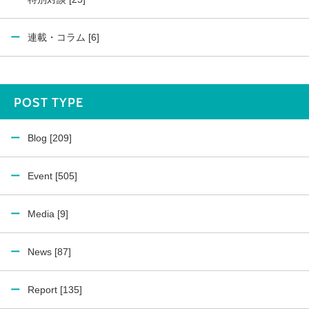
連載・コラム [6]
POST TYPE
Blog [209]
Event [505]
Media [9]
News [87]
Report [135]