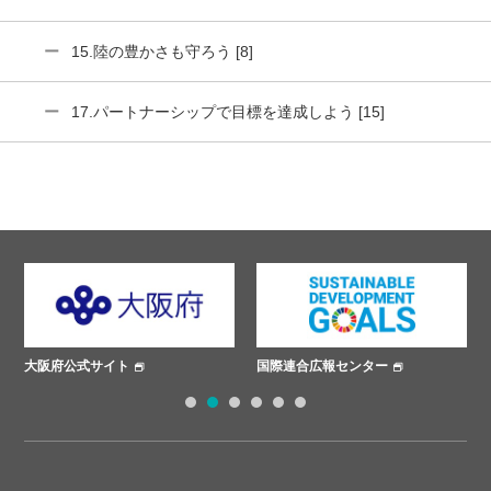
15.陸の豊かさも守ろう [8]
17.パートナーシップで目標を達成しよう [15]
大阪府公式サイト
国際連合広報センター
さ
1
2
3
4
5
6