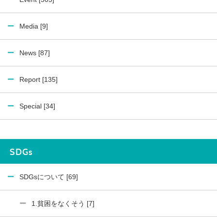
Media [9]
News [87]
Report [135]
Special [34]
SDGs
SDGsについて [69]
1.貧困をなくそう [7]