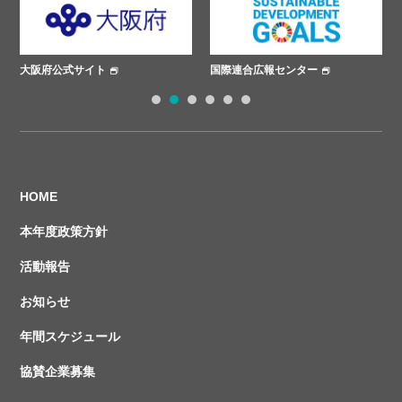
大阪府公式サイト
国際連合広報センター
ささ
1
2
3
4
5
6
HOME
本年度政策方針
活動報告
お知らせ
年間スケジュール
協賛企業募集