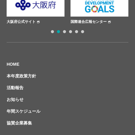
府公式サイト
国際連合広報センター
ささえあ
1
2
3
4
5
6
HOME
本年度政策方針
活動報告
お知らせ
年間スケジュール
協賛企業募集