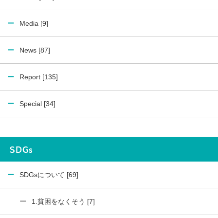
Media [9]
News [87]
Report [135]
Special [34]
SDGs
SDGsについて [69]
1.貧困をなくそう [7]