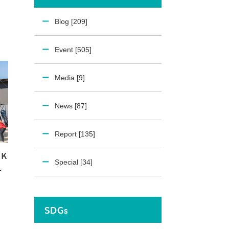
Blog [209]
Event [505]
Media [9]
News [87]
Report [135]
Ｋ
Special [34]
ス
SDGs