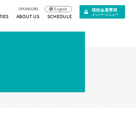
English
SPONSORS
現役会員専用
メンバーメニュー
TIES
ABOUT US
SCHEDULE
阪青年会議所
イベント案内
理事長所信
について
スペシャル企画
SDGsの取り組みについて
広報誌
連載・コラム