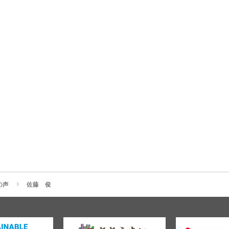
の声
佐藤 俊