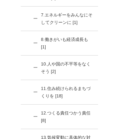
7.エネルギーをみんなにそ
してクリーンに [1]
8.働きがいも経済成長も
[1]
10.人や国の不平等をなく
そう [2]
11.住み続けられるまちづ
くりを [18]
12.つくる責任つかう責任
[8]
13.気候変動に具体的な対