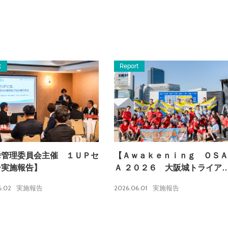
t
Report
挙管理委員会主催 １ＵＰセ
【Ａｗａｋｅｎｉｎｇ ＯＳＡ
ー実施報告】
Ａ ２０２６ 大阪城トライア
ロン実施報告】
6.02
2026.06.01
実施報告
実施報告