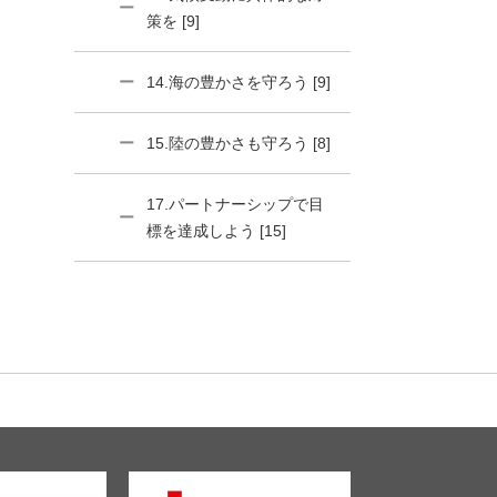
策を [9]
14.海の豊かさを守ろう [9]
15.陸の豊かさも守ろう [8]
17.パートナーシップで目
標を達成しよう [15]