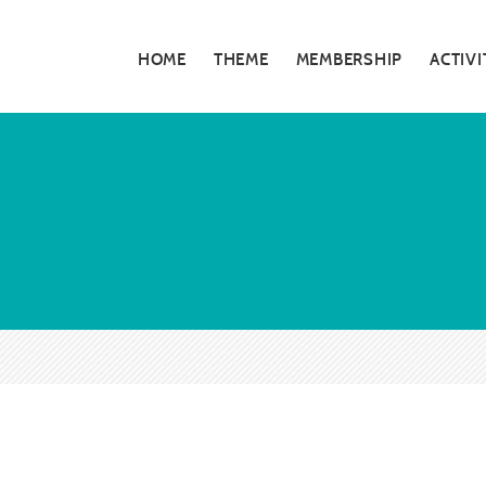
HOME
THEME
MEMBERSHIP
ACTIVI
私たちの活動
5分でわかる大
お知らせ・告知
大阪青年会議所
特別対談
大阪青年会議所 