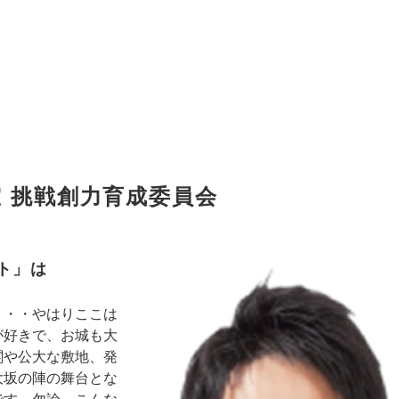
室 挑戦創力育成委員会
ト」は
・・・やはりここは
が好きで、お城も大
閣や公大な敷地、発
大坂の陣の舞台とな