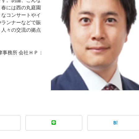
です。勿論、こんな
、春には西の丸庭園
々なコンサートやイ
やランナーなどで賑
、人々の交流の拠点
律事務所 会社ＨＰ：
B!