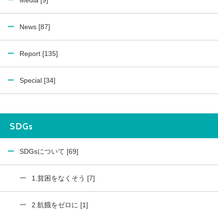
Media [9]
News [87]
Report [135]
Special [34]
SDGs
SDGsについて [69]
1.貧困をなくそう [7]
2.飢餓をゼロに [1]