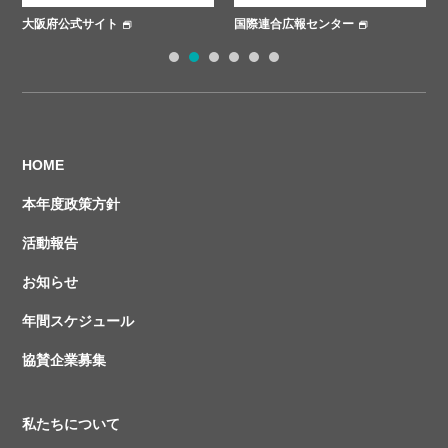
大阪府公式サイト
国際連合広報センター
さ
1
2
3
4
5
6
HOME
本年度政策方針
活動報告
お知らせ
年間スケジュール
協賛企業募集
私たちについて