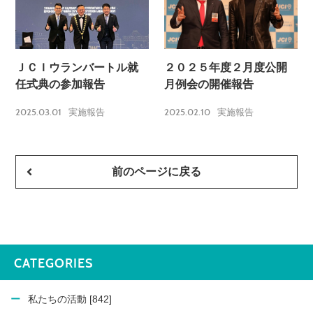
ＪＣＩウランバートル就
２０２５年度２月度公開
任式典の参加報告
月例会の開催報告
2025.03.01
2025.02.10
実施報告
実施報告
前のページに戻る
CATEGORIES
私たちの活動 [842]