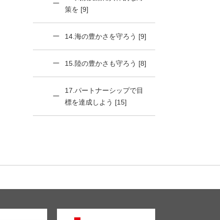
策を [9]
14.海の豊かさを守ろう [9]
15.陸の豊かさも守ろう [8]
17.パートナーシップで目
標を達成しよう [15]