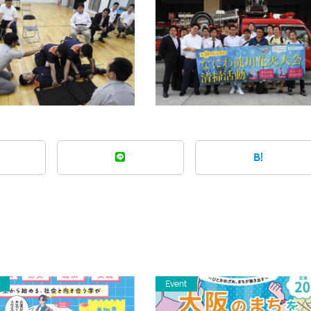
B!
Event