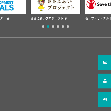
ター
ささえあいプロジェクト
セーブ・ザ・チル
1
2
3
4
5
6