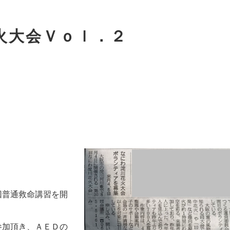
火大会Ｖｏｌ．２
！
回普通救命講習を開
参加頂き、ＡＥＤの