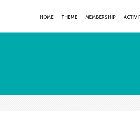
HOME
THEME
MEMBERSHIP
ACTIVI
私たちの活動
5分でわかる大
お知らせ・告知
大阪青年会議所
特別対談
大阪青年会議所 