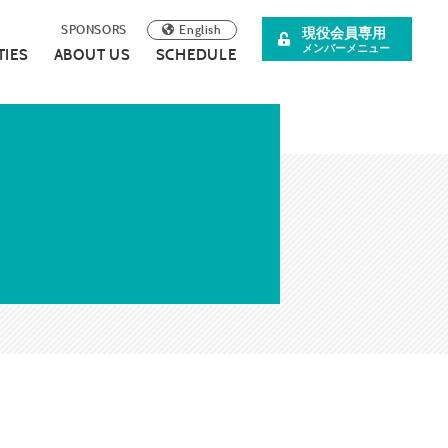
English
SPONSORS
現役会員専用
メンバーメニュー
TIES
ABOUT US
SCHEDULE
阪青年会議所
イベント案内
理事長所信
について
スペシャル企画
SDGsの取り組みについて
広報誌
連載・コラム