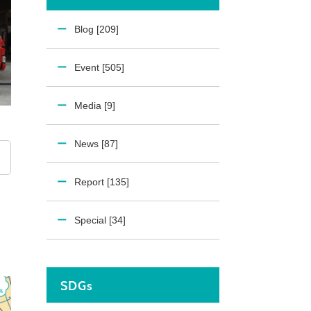
Blog [209]
Event [505]
Media [9]
News [87]
Report [135]
Special [34]
SDGs