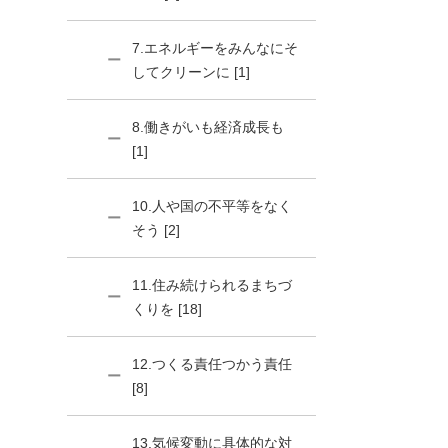
7.エネルギーをみんなにそ
してクリーンに [1]
8.働きがいも経済成長も
[1]
10.人や国の不平等をなく
そう [2]
11.住み続けられるまちづ
くりを [18]
12.つくる責任つかう責任
[8]
13.気候変動に具体的な対