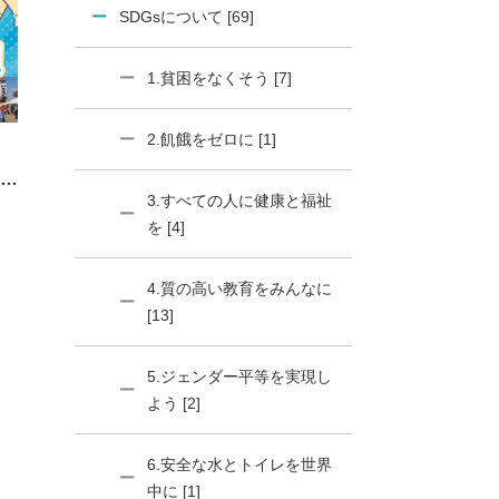
SDGsについて [69]
1.貧困をなくそう [7]
2.飢餓をゼロに [1]
Ａ
3.すべての人に健康と福祉
を [4]
4.質の高い教育をみんなに
[13]
5.ジェンダー平等を実現し
よう [2]
6.安全な水とトイレを世界
中に [1]