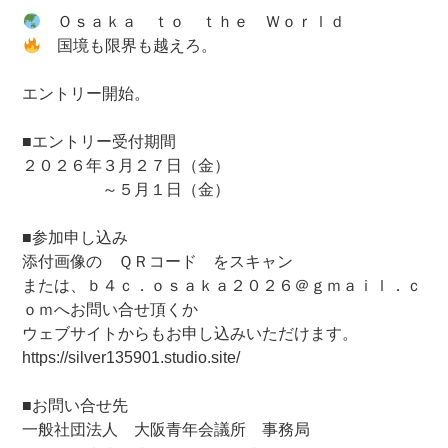
Ｏｓａｋａ ｔｏ ｔｈｅ Ｗｏｒｌｄ
国境も限界も越えろ。
エントリー開始。
■エントリー受付期間
２０２６年３月２７日（金）
～５月１日（金）
■参加申し込み
添付画像の ＱＲコード をスキャン
または、ｂ４ｃ．ｏｓａｋａ２０２６＠ｇｍａｉｌ．ｃ
ｏｍへお問い合せ頂くか
ウェブサイトからもお申し込みいただけます。
https://silver135901.studio.site/
■お問い合せ先
一般社団法人 大阪青年会議所 事務局