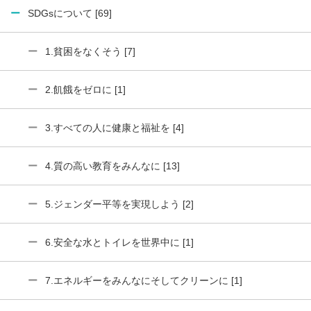
SDGsについて [69]
1.貧困をなくそう [7]
2.飢餓をゼロに [1]
3.すべての人に健康と福祉を [4]
4.質の高い教育をみんなに [13]
5.ジェンダー平等を実現しよう [2]
6.安全な水とトイレを世界中に [1]
7.エネルギーをみんなにそしてクリーンに [1]