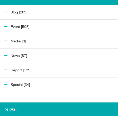
Blog [209]
Event [505]
Media [9]
News [87]
Report [135]
Special [34]
SDGs