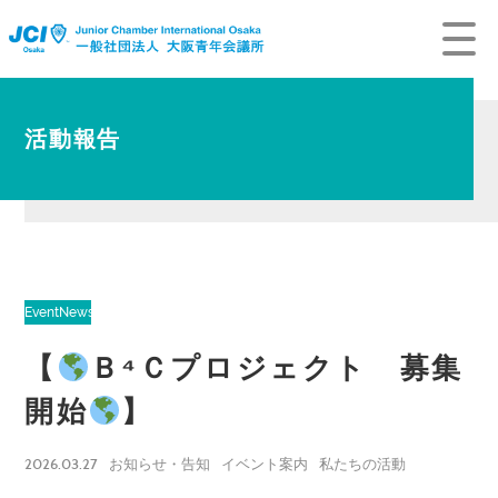
活動報告
Event
News
【
Ｂ⁴Ｃプロジェクト 募集
開始
】
2026.03.27
お知らせ・告知
イベント案内
私たちの活動