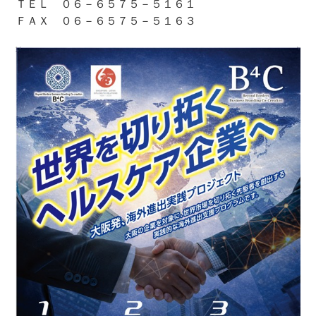
ＴＥＬ ０６－６５７５－５１６１
ＦＡＸ ０６－６５７５－５１６３