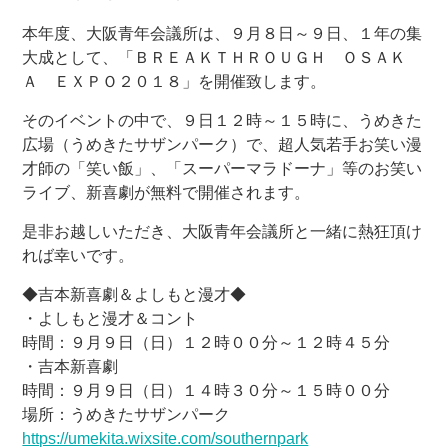
本年度、大阪青年会議所は、９月８日～９日、１年の集
大成として、「ＢＲＥＡＫＴＨＲＯＵＧＨ ＯＳＡＫ
Ａ ＥＸＰＯ２０１８」を開催致します。
そのイベントの中で、９日１２時～１５時に、うめきた
広場（うめきたサザンパーク）で、超人気若手お笑い漫
才師の「笑い飯」、「スーパーマラドーナ」等のお笑い
ライブ、新喜劇が無料で開催されます。
是非お越しいただき、大阪青年会議所と一緒に熱狂頂け
れば幸いです。
◆吉本新喜劇＆よしもと漫才◆
・よしもと漫才＆コント
時間：９月９日（日）１２時００分～１２時４５分
・吉本新喜劇
時間：９月９日（日）１４時３０分～１５時００分
場所：うめきたサザンパーク
https://umekita.wixsite.com/southernpark