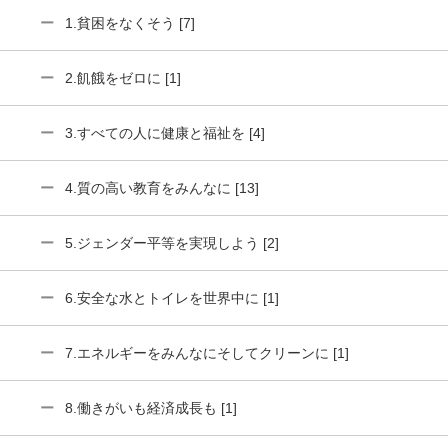
1.貧困をなくそう [7]
2.飢餓をゼロに [1]
3.すべての人に健康と福祉を [4]
4.質の高い教育をみんなに [13]
5.ジェンダー平等を実現しよう [2]
6.安全な水とトイレを世界中に [1]
7.エネルギーをみんなにそしてクリーンに [1]
8.働きがいも経済成長も [1]