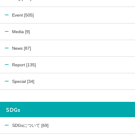
Event [505]
Media [9]
News [87]
Report [135]
Special [34]
SDGs
SDGsについて [69]