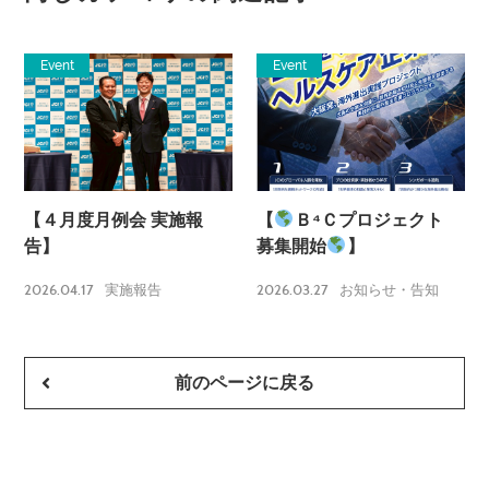
Event
Event
【４月度月例会 実施報
【
Ｂ⁴Ｃプロジェクト
告】
募集開始
】
2026.04.17
2026.03.27
実施報告
お知らせ・告知
前のページに戻る