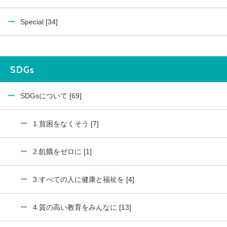
Special [34]
SDGs
SDGsについて [69]
1.貧困をなくそう [7]
2.飢餓をゼロに [1]
3.すべての人に健康と福祉を [4]
4.質の高い教育をみんなに [13]