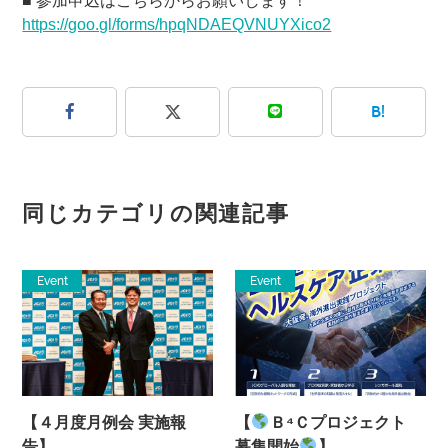
■ 参加申込はこちらからお願いします！
https://goo.gl/forms/hpqNDAEQVNUYXico2
B!
同じカテゴリの関連記事
Event
Event
【４月度月例会 実施報
【
Ｂ⁴Ｃプロジェクト
告】
募集開始
】