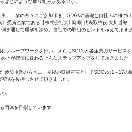
体等はどのような取り組みがあるのか。
主、士業の方々にご参加頂き、SDGsの基礎と自社への紐づけ
賞》受賞企業である【株式会社大川印刷 代表取締役 大川哲郎
事例を通じて理解を深め、自社での取組のヒントを考えて頂き
むグループワークを行い、さらにSDGsと各企業のサービスを
らめきが確信に変わるそんなステップアップをして頂きました
た参加企業の方々に、今後の取組宣言としてSDGsの1～17の
の実現を後押しさせて頂きました。
んか。
する団体を目指しています！