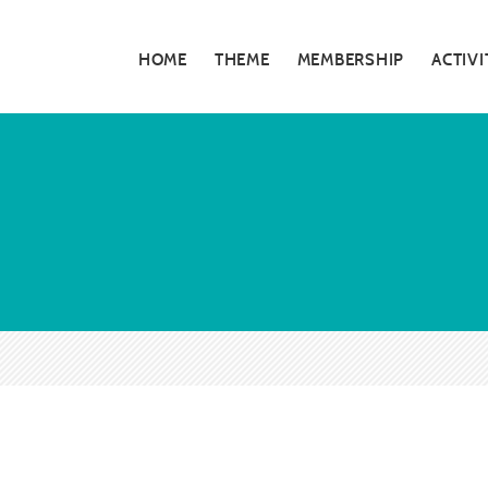
HOME
THEME
MEMBERSHIP
ACTIVI
私たちの活動
5分でわかる大
お知らせ・告知
大阪青年会議所
特別対談
大阪青年会議所 