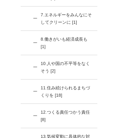
7.エネルギーをみんなにそ
してクリーンに [1]
8.働きがいも経済成長も
[1]
10.人や国の不平等をなく
そう [2]
11.住み続けられるまちづ
くりを [18]
12.つくる責任つかう責任
[8]
13.気候変動に具体的な対