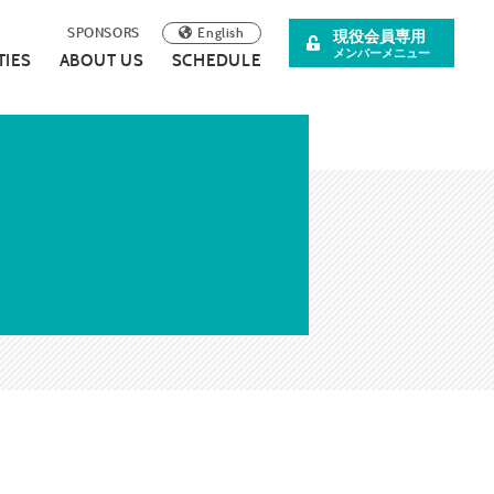
English
SPONSORS
現役会員専用
メンバーメニュー
TIES
ABOUT US
SCHEDULE
阪青年会議所
イベント案内
理事長所信
について
スペシャル企画
SDGsの取り組みについて
広報誌
連載・コラム