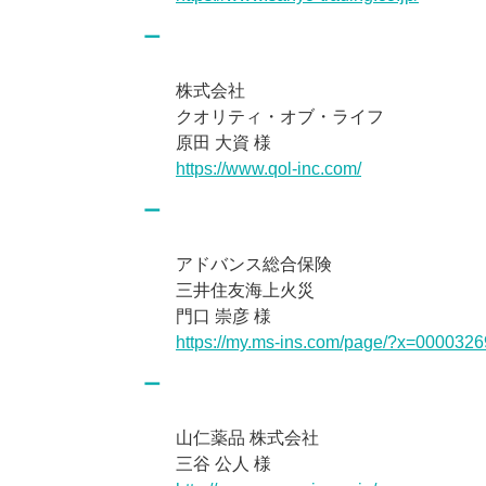
株式会社
クオリティ・オブ・ライフ
原田 大資 様
https://www.qol-inc.com/
アドバンス総合保険
三井住友海上火災
門口 崇彦 様
https://my.ms-ins.com/page/?x=0000
山仁薬品 株式会社
三谷 公人 様