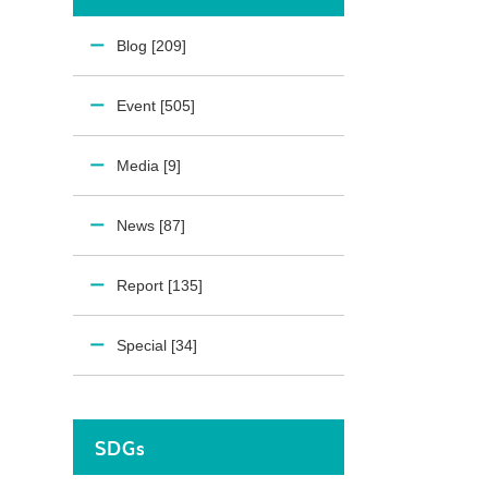
Blog [209]
Event [505]
Media [9]
News [87]
Report [135]
Special [34]
SDGs