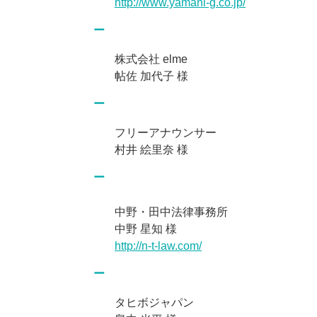
http://www.yamani-g.co.jp/
株式会社 elme
帖佐 加代子 様
フリーアナウンサー
村井 絵里奈 様
中野・田中法律事務所
中野 星知 様
http://n-t-law.com/
タヒボジャパン