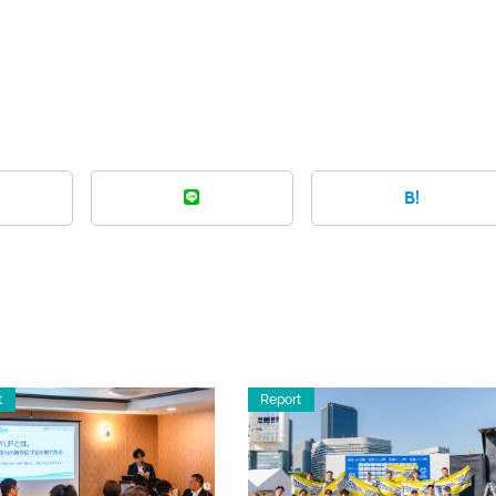
B!
t
Report