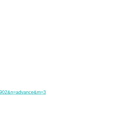
326902&n=advance&m=3