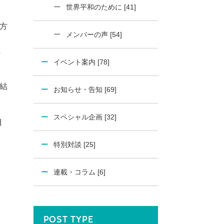
世界平和のために [41]
方
メンバーの声 [54]
ま
イベント案内 [78]
結
お知らせ・告知 [69]
。
スペシャル企画 [32]
目
特別対談 [25]
連載・コラム [6]
POST TYPE