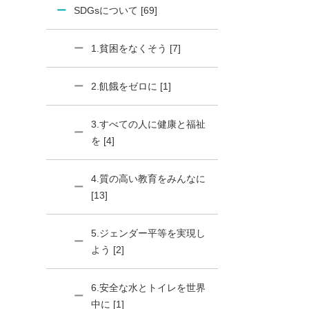
SDGsについて [69]
1.貧困をなくそう [7]
2.飢餓をゼロに [1]
3.すべての人に健康と福祉
を [4]
4.質の高い教育をみんなに
[13]
5.ジェンダー平等を実現し
よう [2]
6.安全な水とトイレを世界
中に [1]