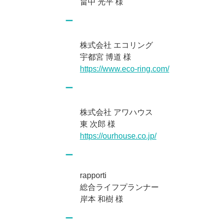
畠中 光平 様
株式会社 エコリング
宇都宮 博道 様
https://www.eco-ring.com/
株式会社 アワハウス
東 次郎 様
https://ourhouse.co.jp/
rapporti
総合ライフプランナー
岸本 和樹 様