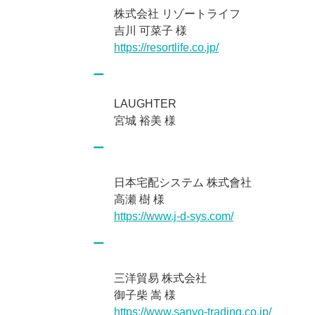
株式会社 リゾートライフ
吉川 可菜子 様
https://resortlife.co.jp/
LAUGHTER
宮城 裕美 様
日本宅配システム 株式會社
高瀬 樹 様
https://www.j-d-sys.com/
三洋貿易 株式会社
御子柴 嵩 様
https://www.sanyo-trading.co.jp/