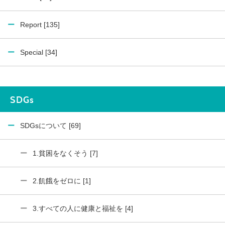
Report [135]
Special [34]
SDGs
SDGsについて [69]
1.貧困をなくそう [7]
2.飢餓をゼロに [1]
3.すべての人に健康と福祉を [4]