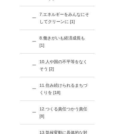
7.エネルギーをみんなにそ
してクリーンに [1]
8.働きがいも経済成長も
[1]
10.人や国の不平等をなく
そう [2]
11.住み続けられるまちづ
くりを [18]
12.つくる責任つかう責任
[8]
13.気候変動に具体的な対