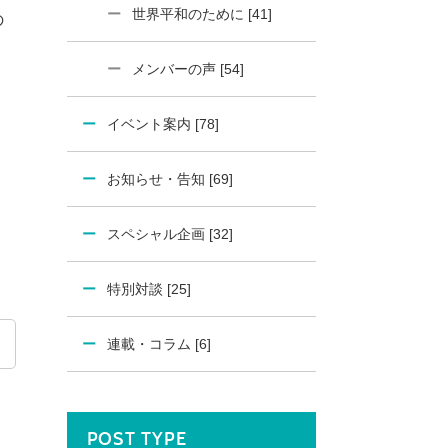
世界平和のために [41]
の
う
メンバーの声 [54]
イベント案内 [78]
お知らせ・告知 [69]
スペシャル企画 [32]
特別対談 [25]
連載・コラム [6]
POST TYPE