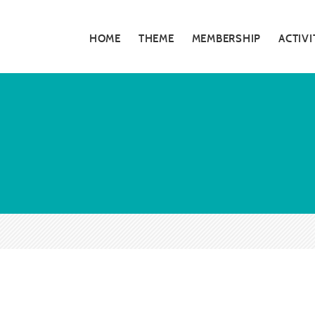
HOME
THEME
MEMBERSHIP
ACTIVI
私たちの活動
5分でわかる大
お知らせ・告知
大阪青年会議所
特別対談
大阪青年会議所 