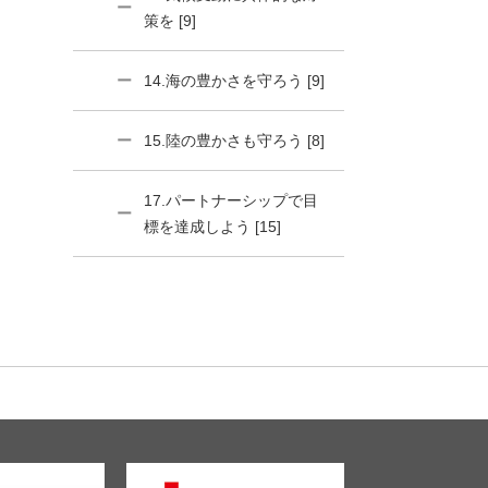
策を [9]
14.海の豊かさを守ろう [9]
15.陸の豊かさも守ろう [8]
17.パートナーシップで目
標を達成しよう [15]