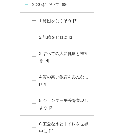
SDGsについて [69]
1.貧困をなくそう [7]
2.飢餓をゼロに [1]
3.すべての人に健康と福祉
を [4]
4.質の高い教育をみんなに
[13]
5.ジェンダー平等を実現し
よう [2]
6.安全な水とトイレを世界
中に [1]