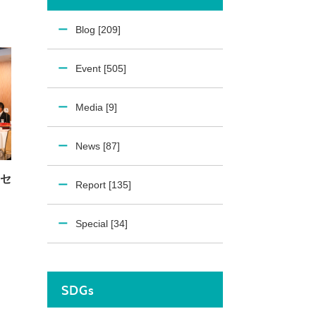
Blog [209]
Event [505]
Media [9]
News [87]
セ
Report [135]
Special [34]
SDGs