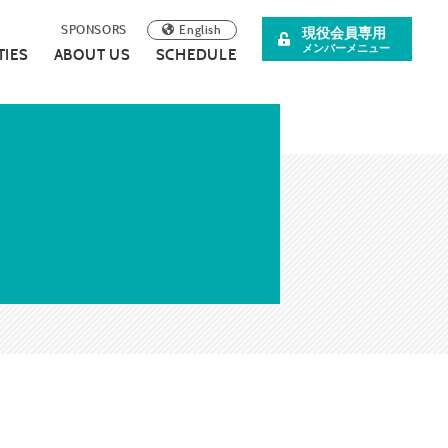
English
SPONSORS
現役会員専用
メンバーメニュー
TIES
ABOUT US
SCHEDULE
阪青年会議所
イベント案内
理事長所信
について
スペシャル企画
SDGsの取り組みについて
広報誌
連載・コラム