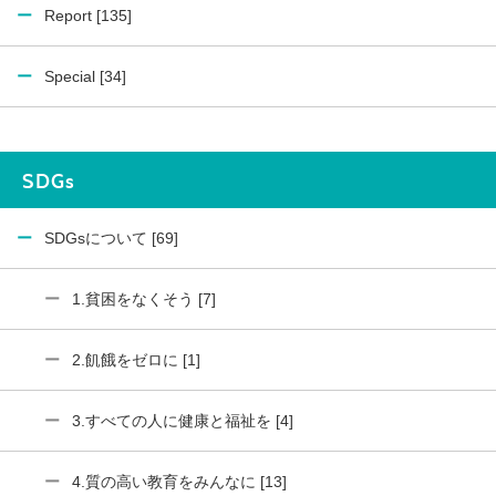
Report [135]
Special [34]
SDGs
SDGsについて [69]
1.貧困をなくそう [7]
2.飢餓をゼロに [1]
3.すべての人に健康と福祉を [4]
4.質の高い教育をみんなに [13]