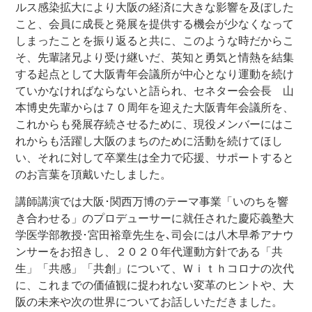
ルス感染拡大により大阪の経済に大きな影響を及ぼした
こと、会員に成長と発展を提供する機会が少なくなって
しまったことを振り返ると共に、このような時だからこ
そ、先輩諸兄より受け継いだ、英知と勇気と情熱を結集
する起点として大阪青年会議所が中心となり運動を続け
ていかなければならないと語られ、セネター会会長 山
本博史先輩からは７０周年を迎えた大阪青年会議所を、
これからも発展存続させるために、現役メンバーにはこ
れからも活躍し大阪のまちのために活動を続けてほし
い、それに対して卒業生は全力で応援、サポートすると
のお言葉を頂戴いたしました。
講師講演では大阪･関西万博のテーマ事業「いのちを響
き合わせる」のプロデューサーに就任された慶応義塾大
学医学部教授･宮田裕章先生を､司会には八木早希アナウ
ンサーをお招きし、２０２０年代運動方針である「共
生」「共感」「共創」について、Ｗｉｔｈコロナの次代
に、これまでの価値観に捉われない変革のヒントや、大
阪の未来や次の世界についてお話しいただきました。