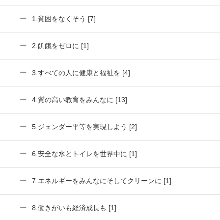
1.貧困をなくそう [7]
2.飢餓をゼロに [1]
3.すべての人に健康と福祉を [4]
4.質の高い教育をみんなに [13]
5.ジェンダー平等を実現しよう [2]
6.安全な水とトイレを世界中に [1]
7.エネルギーをみんなにそしてクリーンに [1]
8.働きがいも経済成長も [1]