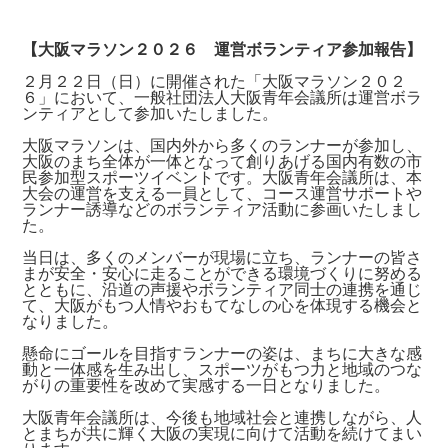
【大阪マラソン２０２６ 運営ボランティア参加報告】
２月２２日（日）に開催された「大阪マラソン２０２
６」において、一般社団法人大阪青年会議所は運営ボラ
ンティアとして参加いたしました。
大阪マラソンは、国内外から多くのランナーが参加し、
大阪のまち全体が一体となって創りあげる国内有数の市
民参加型スポーツイベントです。大阪青年会議所は、本
大会の運営を支える一員として、コース運営サポートや
ランナー誘導などのボランティア活動に参画いたしまし
た。
当日は、多くのメンバーが現場に立ち、ランナーの皆さ
まが安全・安心に走ることができる環境づくりに努める
とともに、沿道の声援やボランティア同士の連携を通じ
て、大阪がもつ人情やおもてなしの心を体現する機会と
なりました。
懸命にゴールを目指すランナーの姿は、まちに大きな感
動と一体感を生み出し、スポーツがもつ力と地域のつな
がりの重要性を改めて実感する一日となりました。
大阪青年会議所は、今後も地域社会と連携しながら、人
とまちが共に輝く大阪の実現に向けて活動を続けてまい