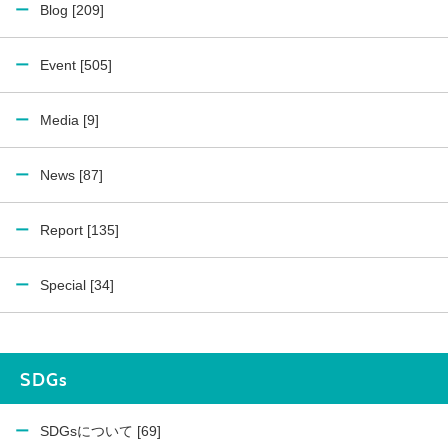
Blog [209]
Event [505]
Media [9]
News [87]
Report [135]
Special [34]
SDGs
SDGsについて [69]