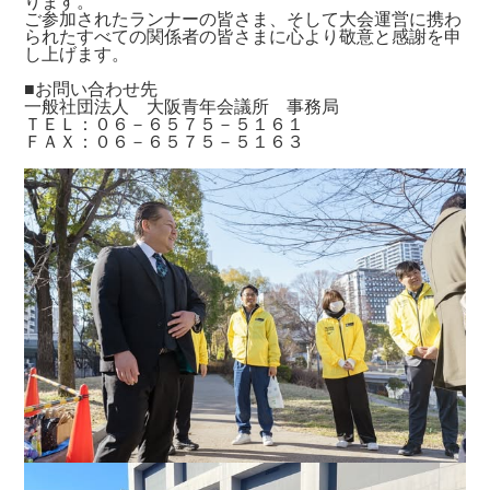
ります。
ご参加されたランナーの皆さま、そして大会運営に携わ
られたすべての関係者の皆さまに心より敬意と感謝を申
し上げます。
■お問い合わせ先
一般社団法人 大阪青年会議所 事務局
ＴＥＬ：０６－６５７５－５１６１
ＦＡＸ：０６－６５７５－５１６３