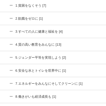
1.貧困をなくそう [7]
2.飢餓をゼロに [1]
3.すべての人に健康と福祉を [4]
4.質の高い教育をみんなに [13]
5.ジェンダー平等を実現しよう [2]
6.安全な水とトイレを世界中に [1]
7.エネルギーをみんなにそしてクリーンに [1]
8.働きがいも経済成長も [1]