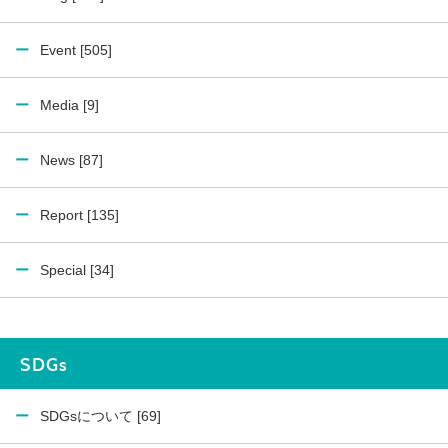
Event [505]
Media [9]
News [87]
Report [135]
Special [34]
SDGs
SDGsについて [69]