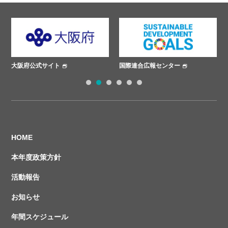
ト
国際連合広報センター
ささえあいプロジェ
1
2
3
4
5
6
HOME
本年度政策方針
活動報告
お知らせ
年間スケジュール