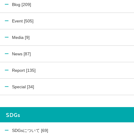
Blog [209]
Event [505]
Media [9]
News [87]
Report [135]
Special [34]
SDGs
SDGsについて [69]