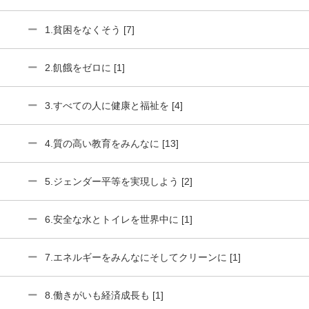
1.貧困をなくそう [7]
2.飢餓をゼロに [1]
3.すべての人に健康と福祉を [4]
4.質の高い教育をみんなに [13]
5.ジェンダー平等を実現しよう [2]
6.安全な水とトイレを世界中に [1]
7.エネルギーをみんなにそしてクリーンに [1]
8.働きがいも経済成長も [1]