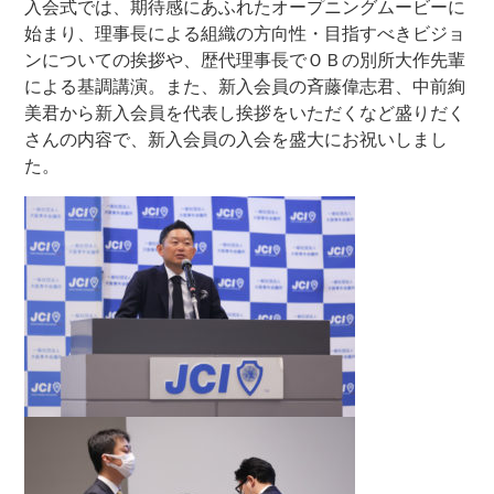
入会式では、期待感にあふれたオープニングムービーに
始まり、理事長による組織の方向性・目指すべきビジョ
ンについての挨拶や、歴代理事長でＯＢの別所大作先輩
による基調講演。また、新入会員の斉藤偉志君、中前絢
美君から新入会員を代表し挨拶をいただくなど盛りだく
さんの内容で、新入会員の入会を盛大にお祝いしまし
た。