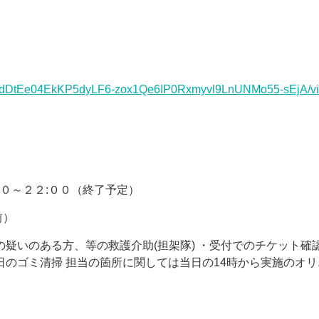
pQLSdDtEe04EkKP5dyLF6-zox1Qe6IP0Rxmyvl9LnUNMo55-sEjA/v
００～２２:００（終了予定）
前）
の疑いのある方、等の救護介助(担架隊) ・受付でのチケット確
日のゴミ清掃 担当の箇所に関しては当日の14時から実施のオリ