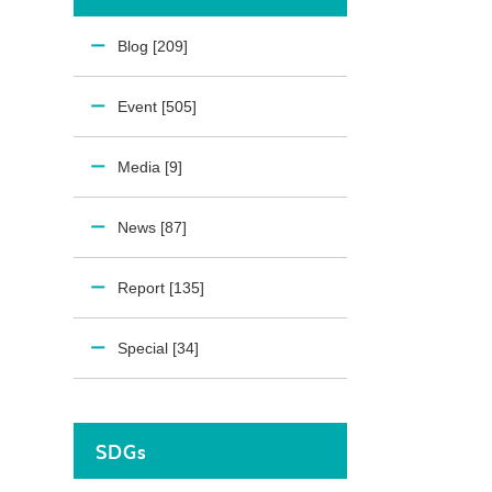
Blog [209]
Event [505]
Media [9]
News [87]
Report [135]
Special [34]
SDGs