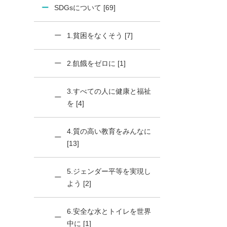
SDGsについて [69]
1.貧困をなくそう [7]
2.飢餓をゼロに [1]
3.すべての人に健康と福祉
を [4]
4.質の高い教育をみんなに
[13]
5.ジェンダー平等を実現し
よう [2]
6.安全な水とトイレを世界
中に [1]