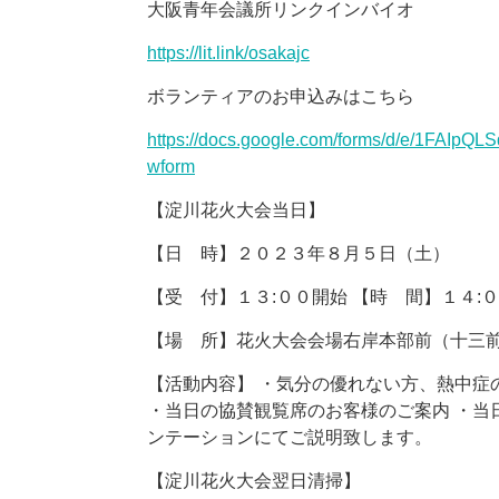
大阪青年会議所リンクインバイオ
https://lit.link/osakajc
ボランティアのお申込みはこちら
https://docs.google.com/forms/d/e/1FAI
wform
【淀川花火大会当日】
【日 時】２０２３年８月５日（土）
【受 付】１３:００開始 【時 間】１４:
【場 所】花火大会会場右岸本部前（十三
【活動内容】 ・気分の優れない方、熱中症
・当日の協賛観覧席のお客様のご案内 ・当
ンテーションにてご説明致します。
【淀川花火大会翌日清掃】