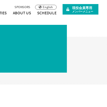
English
SPONSORS
現役会員専用
メンバーメニュー
TIES
ABOUT US
SCHEDULE
阪青年会議所
イベント案内
理事長所信
について
スペシャル企画
SDGsの取り組みについて
広報誌
連載・コラム