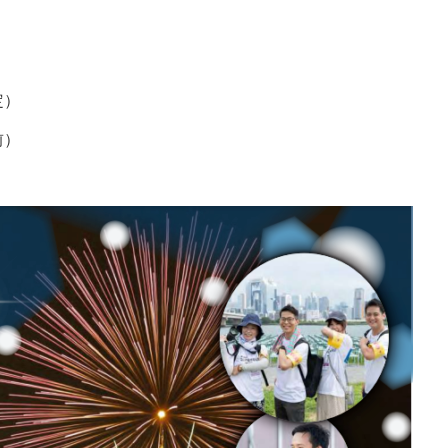
定）
前）