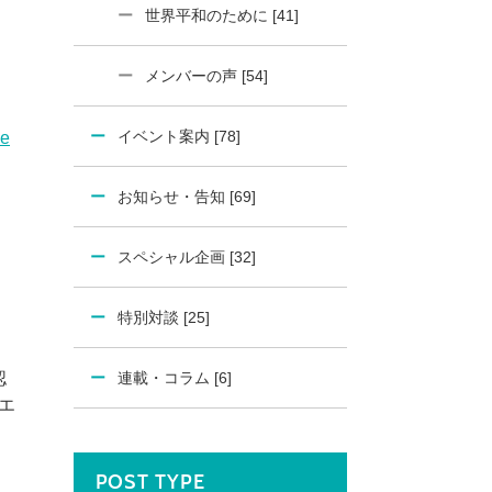
世界平和のために [41]
メンバーの声 [54]
イベント案内 [78]
ie
お知らせ・告知 [69]
スペシャル企画 [32]
特別対談 [25]
認
連載・コラム [6]
エ
POST TYPE