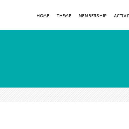
HOME
THEME
MEMBERSHIP
ACTIVI
私たちの活動
5分でわかる大
お知らせ・告知
大阪青年会議所
特別対談
大阪青年会議所 