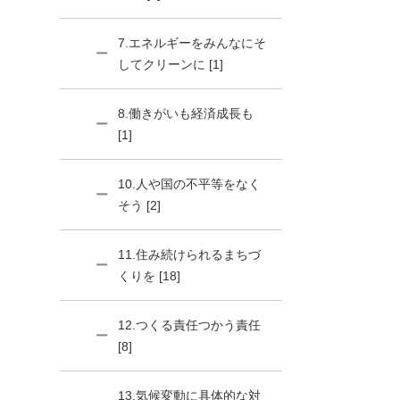
7.エネルギーをみんなにそ
してクリーンに [1]
8.働きがいも経済成長も
[1]
10.人や国の不平等をなく
そう [2]
11.住み続けられるまちづ
くりを [18]
12.つくる責任つかう責任
[8]
13.気候変動に具体的な対