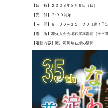
【日 時】２０２３年８月６日（日）
【受 付】７:３０開始
【時 間】８：００～１１：００（終了予
【場 所】花火大会会場右岸本部前（十三
【活動内容】淀川河川敷右岸の清掃