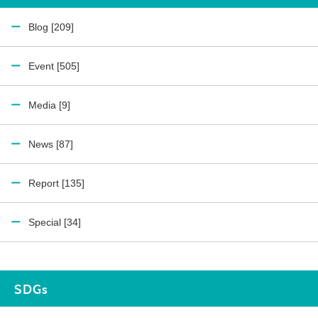
Blog [209]
Event [505]
Media [9]
News [87]
Report [135]
Special [34]
SDGs