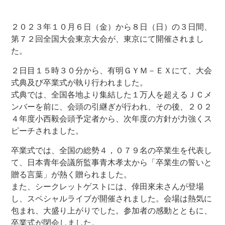
２０２３年１０月６日（金）から８日（日）の３日間、
第７２回全国大会東京大会が、東京にて開催されまし
た。
２日目１５時３０分から、有明ＧＹＭ－ＥＸにて、大会
式典及び卒業式が執り行われました。
式典では、全国各地より集結した１万人を超えるＪＣメ
ンバーを前に、会頭の引継ぎが行われ、その後、２０２
４年度小西毅会頭予定者から、次年度の方針が力強くス
ピーチされました。
卒業式では、全国の総勢４，０７９名の卒業生を代表し
て、日本青年会議所監事青木孝太から「卒業生の誓いと
贈る言葉」が熱く贈られました。
また、シークレットゲストには、倖田來未さんが登場
し、スペシャルライブが開催されました。会場は熱気に
包まれ、大盛り上がりでした。参加者の感動とともに、
卒業式が閉会しました。