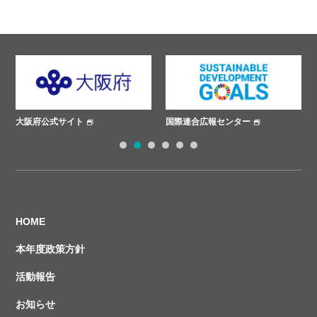
ト
国際連合広報センター
ささえあいプロジェ
1
2
3
4
5
6
HOME
本年度政策方針
活動報告
お知らせ