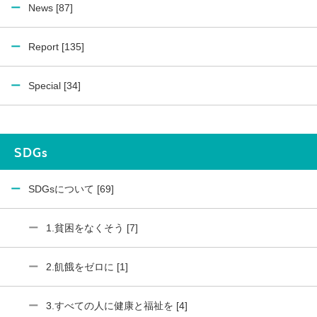
News [87]
Report [135]
Special [34]
SDGs
SDGsについて [69]
1.貧困をなくそう [7]
2.飢餓をゼロに [1]
3.すべての人に健康と福祉を [4]