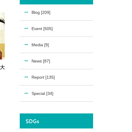
Blog [209]
Event [505]
Media [9]
News [87]
大
】
Report [135]
Special [34]
SDGs