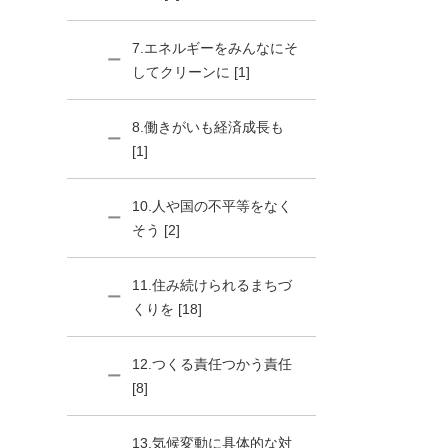
7.エネルギーをみんなにそ
してクリーンに [1]
8.働きがいも経済成長も
[1]
10.人や国の不平等をなく
そう [2]
11.住み続けられるまちづ
くりを [18]
12.つくる責任つかう責任
[8]
13.気候変動に具体的な対