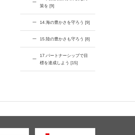
策を [9]
14.海の豊かさを守ろう [9]
15.陸の豊かさも守ろう [8]
17.パートナーシップで目
標を達成しよう [15]