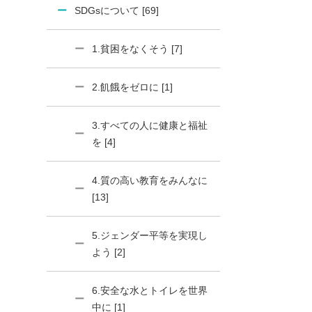
SDGsについて [69]
1.貧困をなくそう [7]
2.飢餓をゼロに [1]
3.すべての人に健康と福祉
を [4]
4.質の高い教育をみんなに
[13]
5.ジェンダー平等を実現し
よう [2]
6.安全な水とトイレを世界
中に [1]