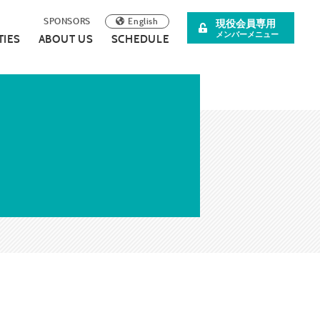
English
SPONSORS
現役会員専用
メンバーメニュー
TIES
ABOUT US
SCHEDULE
阪青年会議所
イベント案内
理事長所信
について
スペシャル企画
SDGsの取り組みについて
広報誌
連載・コラム