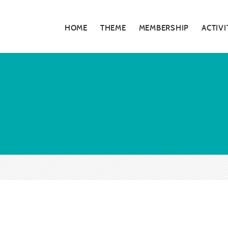
HOME
THEME
MEMBERSHIP
ACTIVI
私たちの活動
5分でわかる大
お知らせ・告知
大阪青年会議所
特別対談
大阪青年会議所 