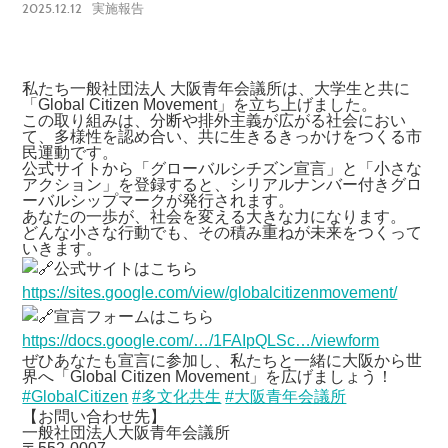
2025.12.12
実施報告
私たち一般社団法人 大阪青年会議所は、大学生と共に
「Global Citizen Movement」を立ち上げました。
この取り組みは、分断や排外主義が広がる社会におい
て、多様性を認め合い、共に生きるきっかけをつくる市
民運動です。
公式サイトから「グローバルシチズン宣言」と「小さな
アクション」を登録すると、シリアルナンバー付きグロ
ーバルシップマークが発行されます。
あなたの一歩が、社会を変える大きな力になります。
どんな小さな行動でも、その積み重ねが未来をつくって
いきます。
公式サイトはこちら
https://sites.google.com/view/globalcitizenmovement/
宣言フォームはこちら
https://docs.google.com/…/1FAIpQLSc…/viewform
ぜひあなたも宣言に参加し、私たちと一緒に大阪から世
界へ「Global Citizen Movement」を広げましょう！
#GlobalCitizen
#多文化共生
#大阪青年会議所
【お問い合わせ先】
一般社団法人大阪青年会議所