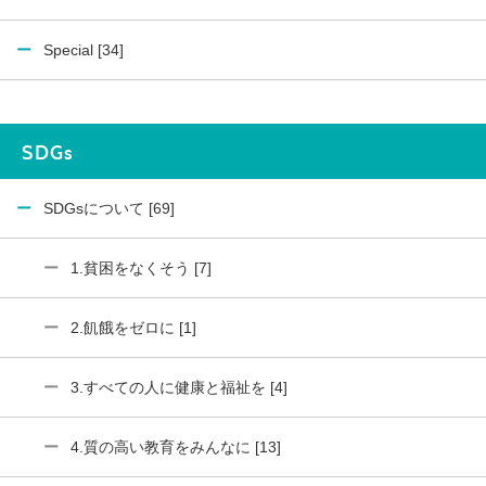
Special [34]
SDGs
SDGsについて [69]
1.貧困をなくそう [7]
2.飢餓をゼロに [1]
3.すべての人に健康と福祉を [4]
4.質の高い教育をみんなに [13]