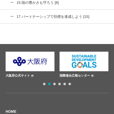
15.陸の豊かさも守ろう [8]
17.パートナーシップで目標を達成しよう [15]
国際連合広報センター
ささえあいプロジェクト
1
2
3
4
5
6
HOME