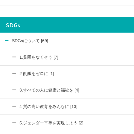
SDGs
SDGsについて [69]
1.貧困をなくそう [7]
2.飢餓をゼロに [1]
3.すべての人に健康と福祉を [4]
4.質の高い教育をみんなに [13]
5.ジェンダー平等を実現しよう [2]