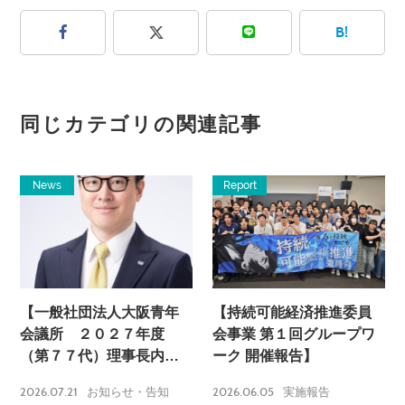
B!
同じカテゴリの関連記事
News
Report
【一般社団法人大阪青年
【持続可能経済推進委員
会議所 ２０２７年度
会事業 第１回グループワ
（第７７代）理事長内定
ーク 開催報告】
のお知らせ】
2026.07.21
2026.06.05
お知らせ・告知
実施報告