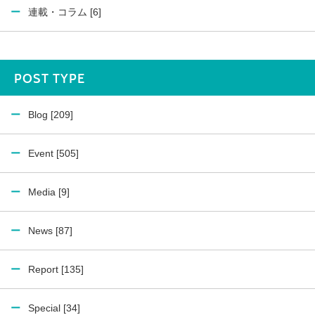
連載・コラム [6]
POST TYPE
Blog [209]
Event [505]
Media [9]
News [87]
Report [135]
Special [34]