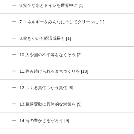
6.安全な水とトイレを世界中に [1]
7.エネルギーをみんなにそしてクリーンに [1]
8.働きがいも経済成長も [1]
10.人や国の不平等をなくそう [2]
11.住み続けられるまちづくりを [18]
12.つくる責任つかう責任 [8]
13.気候変動に具体的な対策を [9]
14.海の豊かさを守ろう [9]