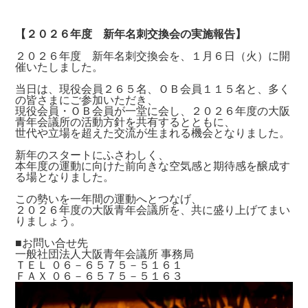
【２０２６年度 新年名刺交換会の実施報告】
２０２６年度 新年名刺交換会を、１月６日（火）に開
催いたしました。
当日は、現役会員２６５名、ＯＢ会員１１５名と、多く
の皆さまにご参加いただき、
現役会員・ＯＢ会員が一堂に会し、２０２６年度の大阪
青年会議所の活動方針を共有するとともに、
世代や立場を超えた交流が生まれる機会となりました。
新年のスタートにふさわしく、
本年度の運動に向けた前向きな空気感と期待感を醸成す
る場となりました。
この勢いを一年間の運動へとつなげ、
２０２６年度の大阪青年会議所を、共に盛り上げてまい
りましょう。
■お問い合せ先
一般社団法人大阪青年会議所 事務局
ＴＥＬ ０６－６５７５－５１６１
ＦＡＸ ０６－６５７５－５１６３