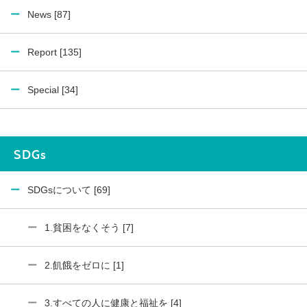
News [87]
Report [135]
Special [34]
SDGs
SDGsについて [69]
1.貧困をなくそう [7]
2.飢餓をゼロに [1]
3.すべての人に健康と福祉を [4]