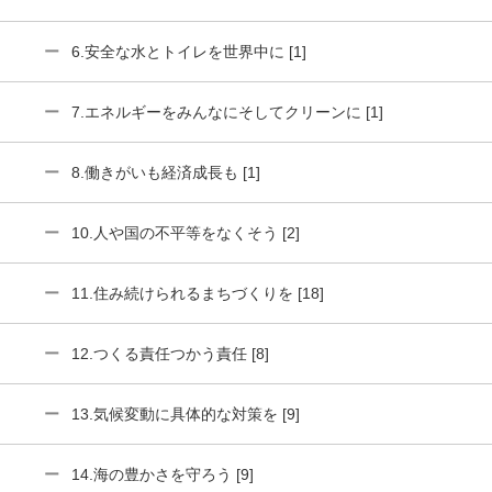
6.安全な水とトイレを世界中に [1]
7.エネルギーをみんなにそしてクリーンに [1]
8.働きがいも経済成長も [1]
10.人や国の不平等をなくそう [2]
11.住み続けられるまちづくりを [18]
12.つくる責任つかう責任 [8]
13.気候変動に具体的な対策を [9]
14.海の豊かさを守ろう [9]