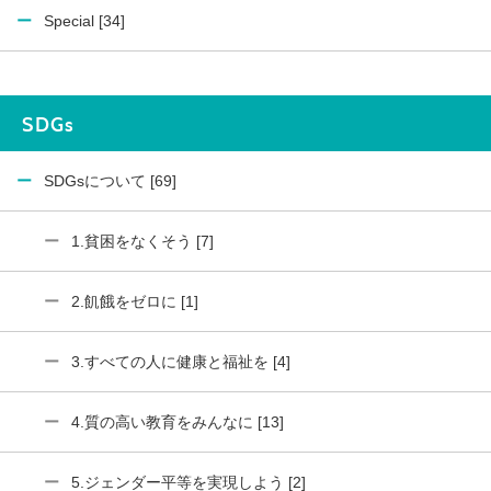
Special [34]
SDGs
SDGsについて [69]
1.貧困をなくそう [7]
2.飢餓をゼロに [1]
3.すべての人に健康と福祉を [4]
4.質の高い教育をみんなに [13]
5.ジェンダー平等を実現しよう [2]