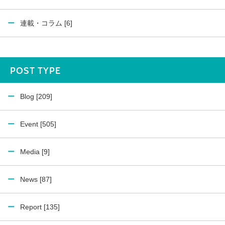
連載・コラム [6]
POST TYPE
Blog [209]
Event [505]
Media [9]
News [87]
Report [135]