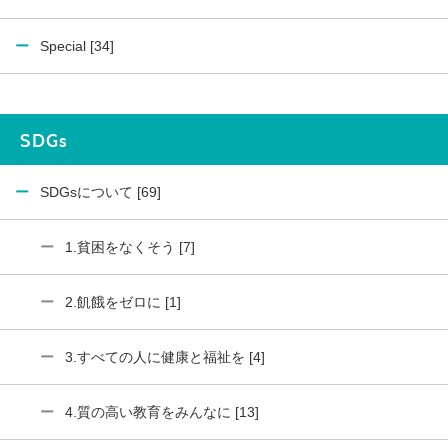
Special [34]
SDGs
SDGsについて [69]
1.貧困をなくそう [7]
2.飢餓をゼロに [1]
3.すべての人に健康と福祉を [4]
4.質の高い教育をみんなに [13]