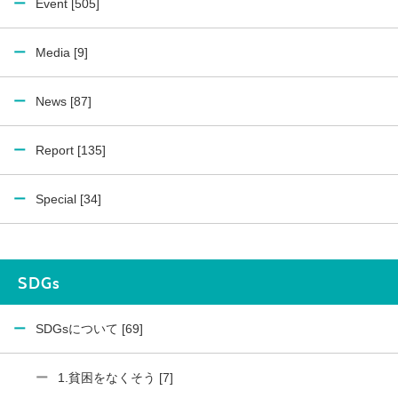
Event [505]
Media [9]
News [87]
Report [135]
Special [34]
SDGs
SDGsについて [69]
1.貧困をなくそう [7]