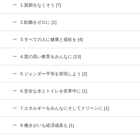
1.貧困をなくそう [7]
2.飢餓をゼロに [1]
3.すべての人に健康と福祉を [4]
4.質の高い教育をみんなに [13]
5.ジェンダー平等を実現しよう [2]
6.安全な水とトイレを世界中に [1]
7.エネルギーをみんなにそしてクリーンに [1]
8.働きがいも経済成長も [1]