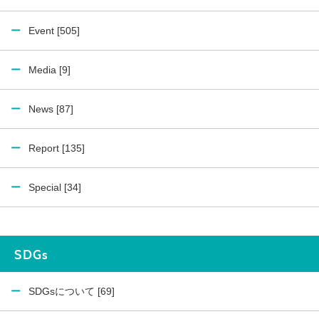
Event [505]
Media [9]
News [87]
Report [135]
Special [34]
SDGs
SDGsについて [69]