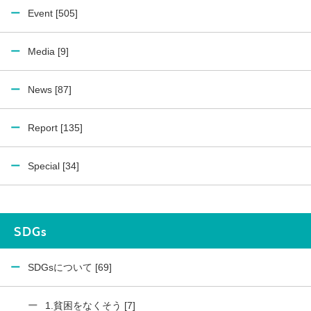
Event [505]
Media [9]
News [87]
Report [135]
Special [34]
SDGs
SDGsについて [69]
1.貧困をなくそう [7]