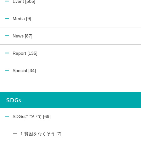
Event [505]
Media [9]
News [87]
Report [135]
Special [34]
SDGs
SDGsについて [69]
1.貧困をなくそう [7]