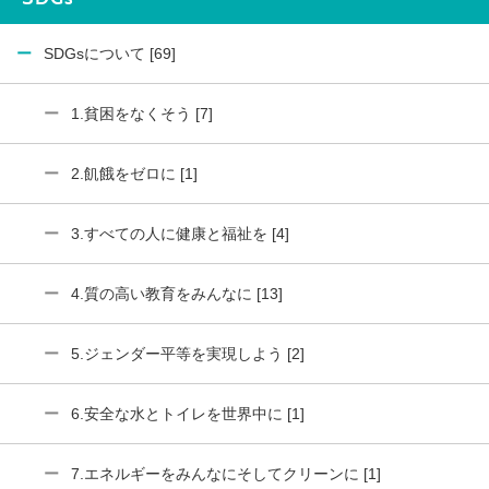
SDGsについて [69]
1.貧困をなくそう [7]
2.飢餓をゼロに [1]
3.すべての人に健康と福祉を [4]
4.質の高い教育をみんなに [13]
5.ジェンダー平等を実現しよう [2]
6.安全な水とトイレを世界中に [1]
7.エネルギーをみんなにそしてクリーンに [1]