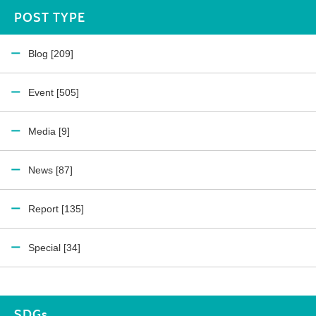
POST TYPE
Blog [209]
Event [505]
Media [9]
News [87]
Report [135]
Special [34]
SDGs