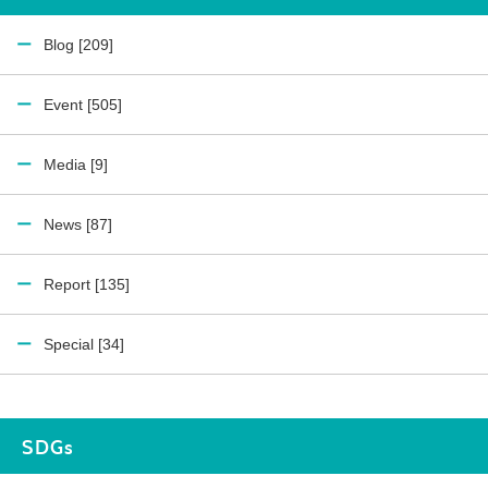
Blog [209]
Event [505]
Media [9]
News [87]
Report [135]
Special [34]
SDGs