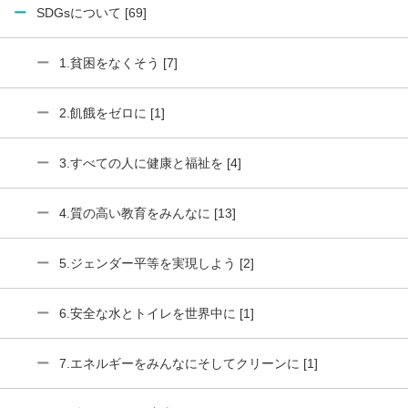
SDGsについて [69]
1.貧困をなくそう [7]
2.飢餓をゼロに [1]
3.すべての人に健康と福祉を [4]
4.質の高い教育をみんなに [13]
5.ジェンダー平等を実現しよう [2]
6.安全な水とトイレを世界中に [1]
7.エネルギーをみんなにそしてクリーンに [1]