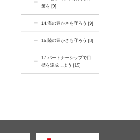
策を [9]
14.海の豊かさを守ろう [9]
15.陸の豊かさも守ろう [8]
17.パートナーシップで目
標を達成しよう [15]