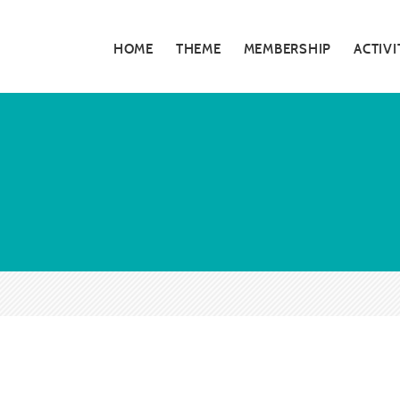
HOME
THEME
MEMBERSHIP
ACTIVI
私たちの活動
5分でわかる大
お知らせ・告知
大阪青年会議所
特別対談
大阪青年会議所 