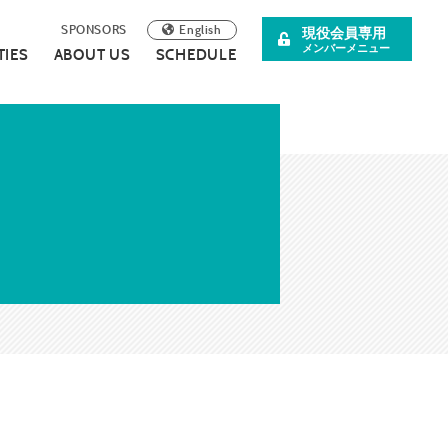
English
SPONSORS
現役会員専用
メンバーメニュー
TIES
ABOUT US
SCHEDULE
阪青年会議所
イベント案内
理事長所信
について
スペシャル企画
SDGsの取り組みについて
広報誌
連載・コラム