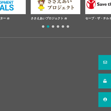
あいプロジェクト
セーブ・ザ・チルドレン
日本赤十
1
2
3
4
5
6