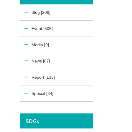
Blog [209]
Event [505]
Media [9]
News [87]
Report [135]
Special [34]
SDGs