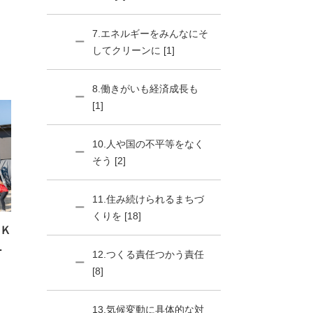
7.エネルギーをみんなにそ
してクリーンに [1]
8.働きがいも経済成長も
[1]
10.人や国の不平等をなく
そう [2]
11.住み続けられるまちづ
くりを [18]
Ｋ
ス
12.つくる責任つかう責任
[8]
13.気候変動に具体的な対