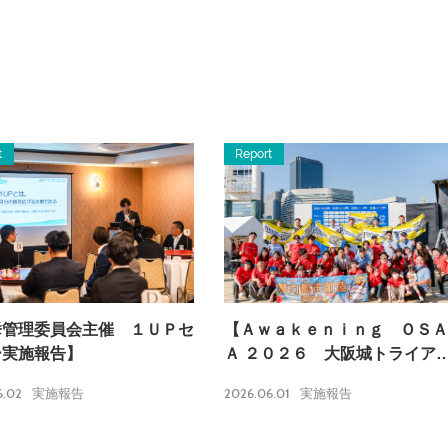
t
Report
挙管理委員会主催 １ＵＰセ
【Ａｗａｋｅｎｉｎｇ ＯＳＡ
ー実施報告】
Ａ ２０２６ 大阪城トライア
ロン実施報告】
6.02
2026.06.01
実施報告
実施報告