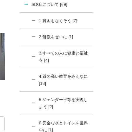
SDGsについて [69]
1.貧困をなくそう [7]
2.飢餓をゼロに [1]
3.すべての人に健康と福祉
を [4]
4.質の高い教育をみんなに
[13]
5.ジェンダー平等を実現し
よう [2]
6.安全な水とトイレを世界
中に [1]