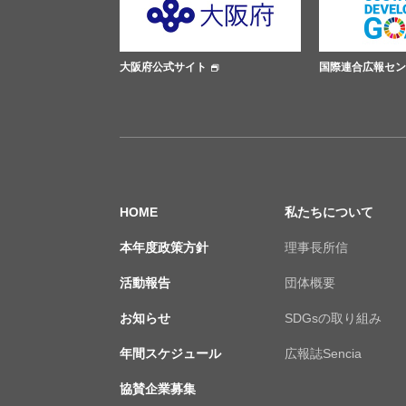
府公式サイト
国際連合広報センター
ささえ
HOME
私たちについて
本年度政策方針
理事長所信
活動報告
団体概要
お知らせ
SDGsの取り組み
年間スケジュール
広報誌Sencia
協賛企業募集