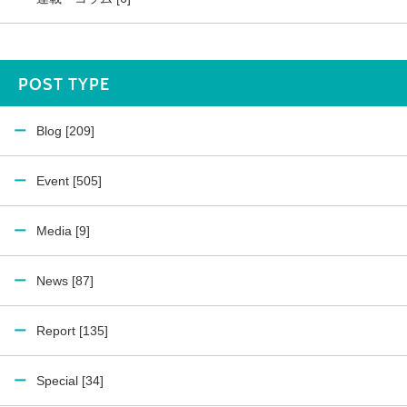
POST TYPE
Blog [209]
Event [505]
Media [9]
News [87]
Report [135]
Special [34]