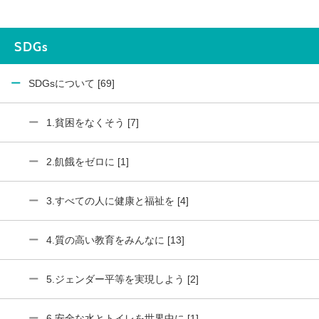
SDGs
SDGsについて [69]
1.貧困をなくそう [7]
2.飢餓をゼロに [1]
3.すべての人に健康と福祉を [4]
4.質の高い教育をみんなに [13]
5.ジェンダー平等を実現しよう [2]
6.安全な水とトイレを世界中に [1]