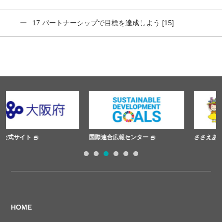
17.パートナーシップで目標を達成しよう [15]
国際連合広報センター
ささえあいプロジェクト
1
2
3
4
5
6
HOME