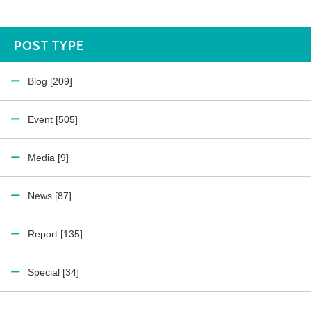
POST TYPE
Blog [209]
Event [505]
Media [9]
News [87]
Report [135]
Special [34]