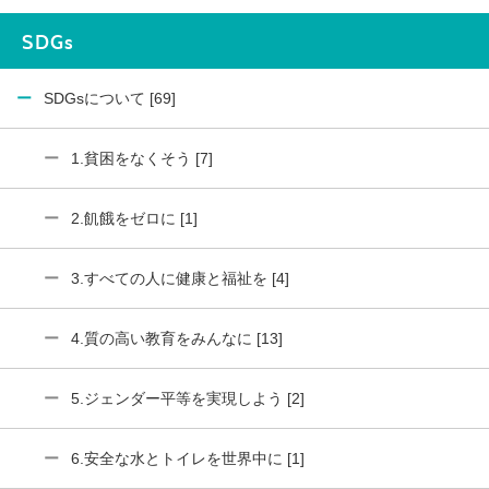
SDGs
SDGsについて [69]
1.貧困をなくそう [7]
2.飢餓をゼロに [1]
3.すべての人に健康と福祉を [4]
4.質の高い教育をみんなに [13]
5.ジェンダー平等を実現しよう [2]
6.安全な水とトイレを世界中に [1]