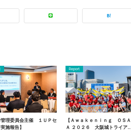
B!
t
Report
挙管理委員会主催 １ＵＰセ
【Ａｗａｋｅｎｉｎｇ ＯＳＡ
ー実施報告】
Ａ ２０２６ 大阪城トライア