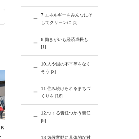
7.エネルギーをみんなにそ
してクリーンに [1]
8.働きがいも経済成長も
[1]
10.人や国の不平等をなく
そう [2]
11.住み続けられるまちづ
くりを [18]
12.つくる責任つかう責任
[8]
Ｋ
ス
13.気候変動に具体的な対