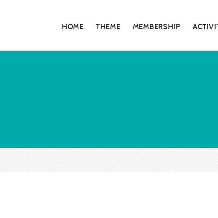
HOME
THEME
MEMBERSHIP
ACTIVI
私たちの活動
5分でわかる大
お知らせ・告知
大阪青年会議所
特別対談
大阪青年会議所 