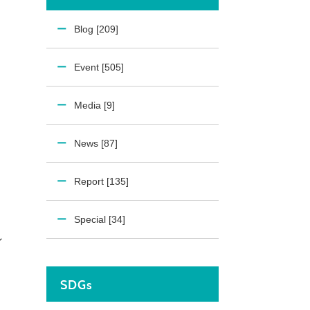
Blog [209]
Event [505]
Media [9]
News [87]
Report [135]
Special [34]
ン
SDGs