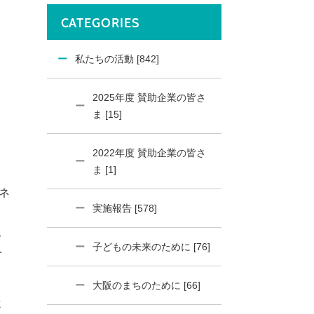
CATEGORIES
私たちの活動 [842]
2025年度 賛助企業の皆さ
ま [15]
2022年度 賛助企業の皆さ
ま [1]
ネ
実施報告 [578]
ト
子どもの未来のために [76]
を
大阪のまちのために [66]
よ