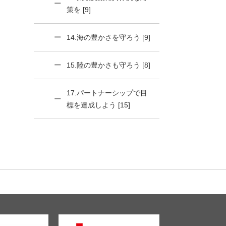
策を [9]
14.海の豊かさを守ろう [9]
15.陸の豊かさも守ろう [8]
17.パートナーシップで目
標を達成しよう [15]