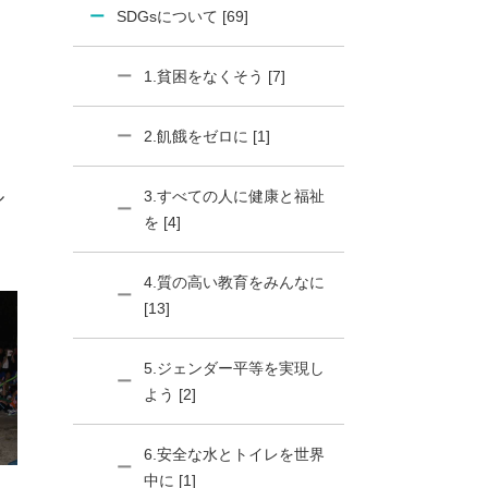
SDGsについて [69]
1.貧困をなくそう [7]
2.飢餓をゼロに [1]
3.すべての人に健康と福祉
ル
を [4]
4.質の高い教育をみんなに
[13]
5.ジェンダー平等を実現し
よう [2]
6.安全な水とトイレを世界
中に [1]