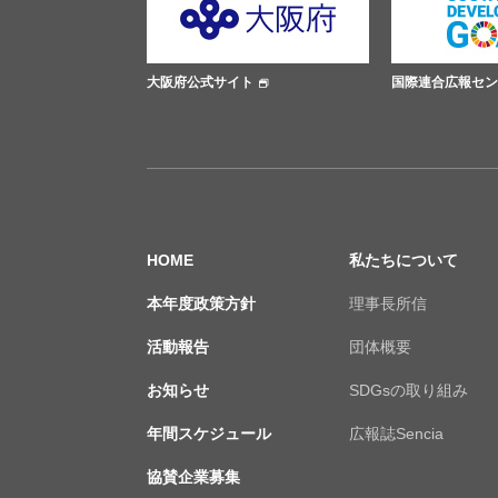
式サイト
国際連合広報センター
ささえあ
HOME
私たちについて
本年度政策方針
理事長所信
活動報告
団体概要
お知らせ
SDGsの取り組み
年間スケジュール
広報誌Sencia
協賛企業募集