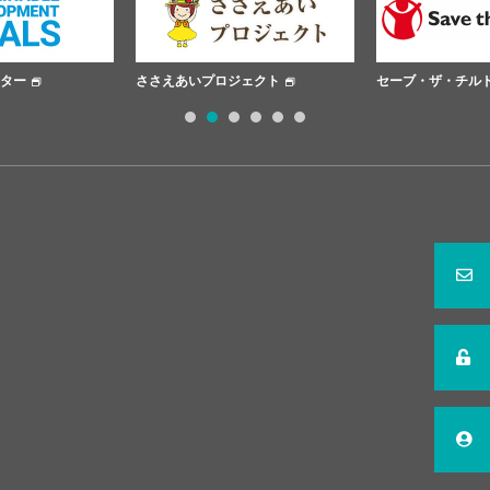
いプロジェクト
セーブ・ザ・チルドレン
日本赤十字
1
2
3
4
5
6