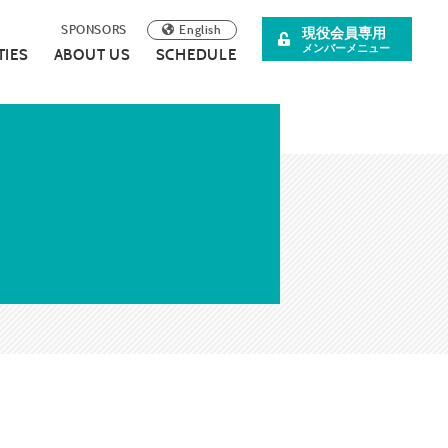
English
SPONSORS
現役会員専用
メンバーメニュー
TIES
ABOUT US
SCHEDULE
阪青年会議所
イベント案内
理事長所信
について
スペシャル企画
SDGsの取り組みについて
広報誌
連載・コラム