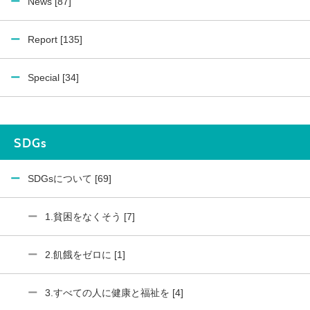
News [87]
Report [135]
Special [34]
SDGs
SDGsについて [69]
1.貧困をなくそう [7]
2.飢餓をゼロに [1]
3.すべての人に健康と福祉を [4]