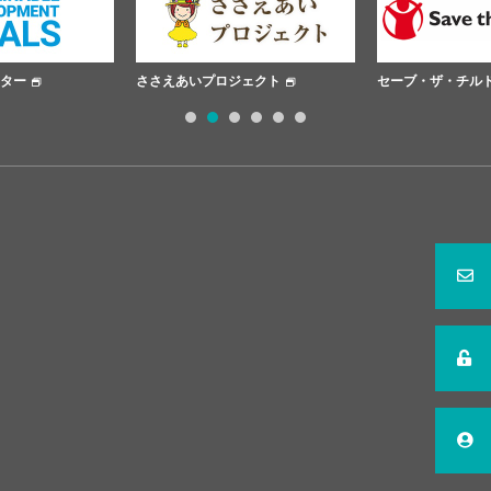
プロジェクト
セーブ・ザ・チルドレン
日本赤十字社
1
2
3
4
5
6