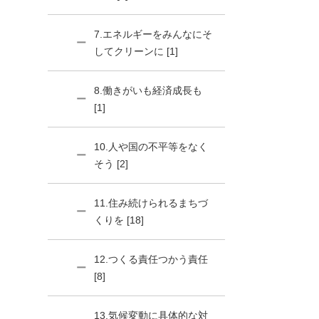
7.エネルギーをみんなにそ
してクリーンに [1]
8.働きがいも経済成長も
[1]
10.人や国の不平等をなく
そう [2]
11.住み続けられるまちづ
くりを [18]
12.つくる責任つかう責任
[8]
13.気候変動に具体的な対