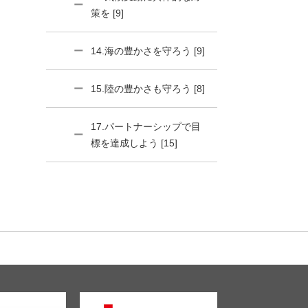
策を [9]
14.海の豊かさを守ろう [9]
15.陸の豊かさも守ろう [8]
17.パートナーシップで目
標を達成しよう [15]