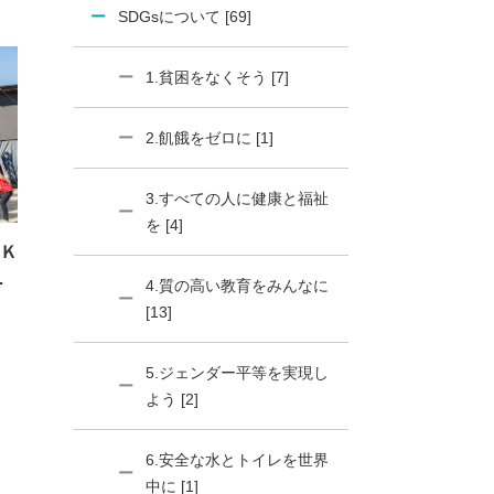
SDGsについて [69]
1.貧困をなくそう [7]
2.飢餓をゼロに [1]
3.すべての人に健康と福祉
を [4]
Ｋ
ス
4.質の高い教育をみんなに
[13]
5.ジェンダー平等を実現し
よう [2]
6.安全な水とトイレを世界
中に [1]