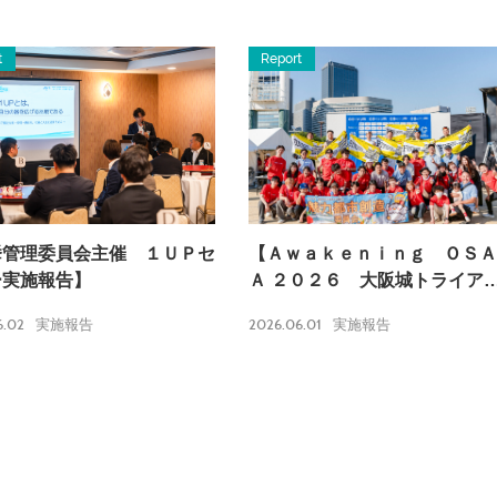
t
Report
挙管理委員会主催 １ＵＰセ
【Ａｗａｋｅｎｉｎｇ ＯＳＡ
ー実施報告】
Ａ ２０２６ 大阪城トライア
ロン実施報告】
6.02
2026.06.01
実施報告
実施報告