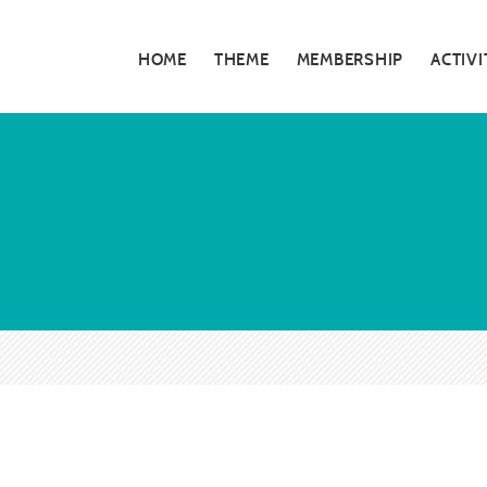
HOME
THEME
MEMBERSHIP
ACTIVI
私たちの活動
5分でわかる大
お知らせ・告知
大阪青年会議所
特別対談
大阪青年会議所 