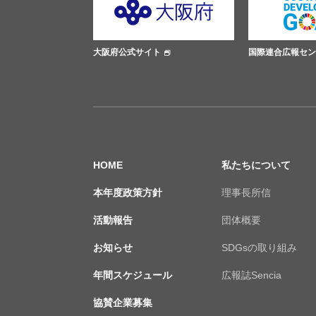
式サイト
国際連合広報センター
ささえあい
HOME
私たちについて
本年度政策方針
理事長所信
活動報告
団体概要
お知らせ
SDGsの取り組み
年間スケジュール
広報誌Sencia
協賛企業募集