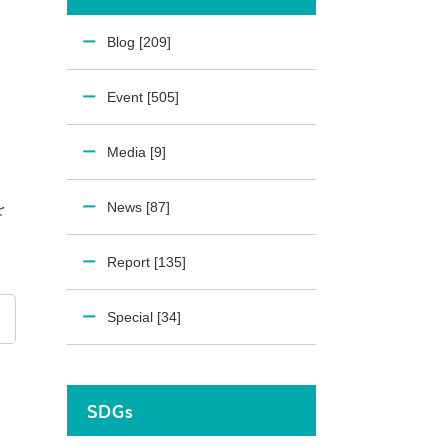
Blog [209]
Event [505]
Media [9]
News [87]
を
Report [135]
Special [34]
SDGs