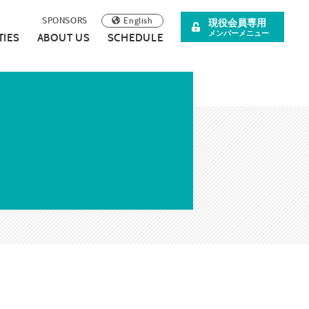
English
SPONSORS
現役会員専用
メンバーメニュー
TIES
ABOUT US
SCHEDULE
阪青年会議所
イベント案内
理事長所信
について
スペシャル企画
SDGsの取り組みについて
広報誌
連載・コラム